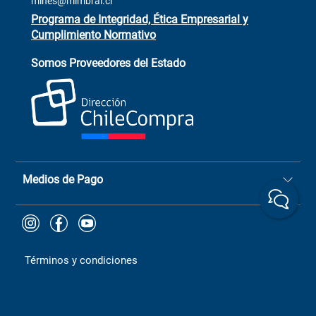
mines@mimbral.cl
Programa de Integridad, Ética Empresarial y
Cumplimiento Normativo
Asistente de ventas
Servicio al cliente
Somos Proveedores del Estado
+(73) 256
+56 9 6779 0465
4522
ChileCompras
+56 9 9888 9549
Medios de Pago
Términos y condiciones