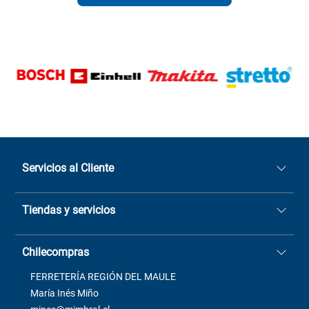
Servicios al Cliente
Quiénes somos
Tiendas y servicios
Sucursales
Stock BlackFriday
Casa Matriz: Avenida Chorrillos
Cómo comprar
Chilecompras
2137 San Javier, Fono (73)
Términos y condiciones
2564520
Contacto
FERRETERÍA REGIÓN DEL MAULE
ventas@mimbral.cl
Venta Terreno
María Inés Miño
Trabaja con Nosotros