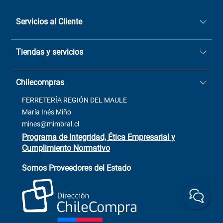
Servicios al Cliente
Quiénes somos
Tiendas y servicios
Sucursales
Stock BlackFriday
Casa Matriz: Avenida Chorrillos
Cómo comprar
Chilecompras
2137 San Javier, Fono (73)
Términos y condiciones
2564520
Contacto
FERRETERÍA REGIÓN DEL MAULE
ventas@mimbral.cl
Venta Terreno
María Inés Miño
Trabaja con Nosotros
mines@mimbral.cl
Programa de Integridad, Ética Empresarial y
Cumplimiento Normativo
Asistente de ventas
Servicio al cliente
Somos Proveedores del Estado
+(73) 256
+56 9 6779 0465
4522
ChileCompras
+56 9 9888 9549