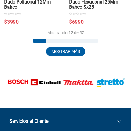
Dado Poligonal 12Mm
Dado Hexagonal 25Mm
Bahco
Bahco Sx25
☆
☆
☆
☆
☆
☆
☆
☆
☆
☆
$
3990
$
6990
Mostrando
12 de 57
MOSTRAR MÁS
Servicios al Cliente