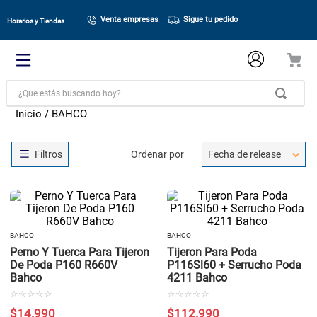
Venta empresas
Sigue tu pedido
Horarios y Tiendas
¿Que estás buscando hoy?
BAHCO
Ordenar por
Fecha de release
BAHCO
BAHCO
Perno Y Tuerca Para Tijeron
Tijeron Para Poda
De Poda P160 R660V
P116Sl60 + Serrucho Poda
Bahco
4211 Bahco
☆
☆
☆
☆
☆
☆
☆
☆
☆
☆
$
14
.
990
$
112
.
990