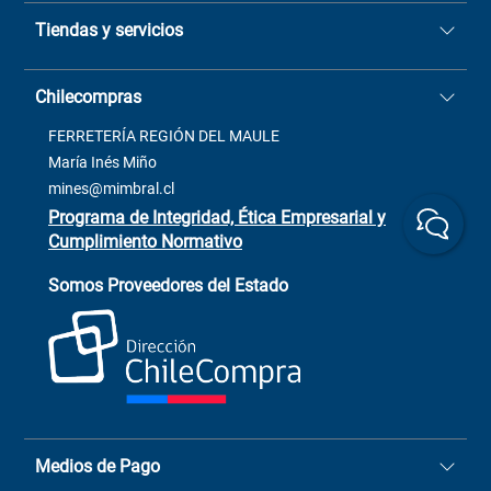
Quiénes somos
Tiendas y servicios
Sucursales
Stock BlackFriday
Casa Matriz: Avenida Chorrillos
Cómo comprar
Chilecompras
2137 San Javier, Fono (73)
Términos y condiciones
2564520
Contacto
FERRETERÍA REGIÓN DEL MAULE
ventas@mimbral.cl
Venta Terreno
María Inés Miño
Trabaja con Nosotros
mines@mimbral.cl
Programa de Integridad, Ética Empresarial y
Cumplimiento Normativo
Asistente de ventas
Servicio al cliente
Somos Proveedores del Estado
+(73) 256
+56 9 6779 0465
4522
ChileCompras
+56 9 9888 9549
Medios de Pago