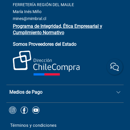
2564520
Contacto
FERRETERÍA REGIÓN DEL MAULE
ventas@mimbral.cl
Venta Terreno
María Inés Miño
Trabaja con Nosotros
mines@mimbral.cl
Programa de Integridad, Ética Empresarial y
Cumplimiento Normativo
Asistente de ventas
Servicio al cliente
Somos Proveedores del Estado
+(73) 256
+56 9 6779 0465
4522
ChileCompras
+56 9 9888 9549
Medios de Pago
Términos y condiciones