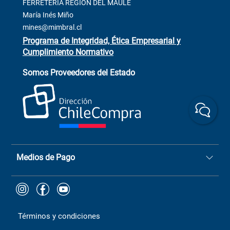
Contacto
FERRETERÍA REGIÓN DEL MAULE
ventas@mimbral.cl
Venta Terreno
María Inés Miño
Trabaja con Nosotros
mines@mimbral.cl
Programa de Integridad, Ética Empresarial y
Cumplimiento Normativo
Asistente de ventas
Servicio al cliente
Somos Proveedores del Estado
+(73) 256
+56 9 6779 0465
4522
ChileCompras
+56 9 9888 9549
Medios de Pago
Términos y condiciones