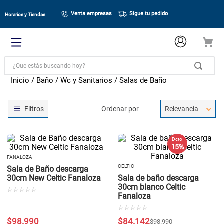
Venta empresas
Sigue tu pedido
Horarios y Tiendas
¿Que estás buscando hoy?
Baño
Wc y Sanitarios
Salas de Baño
Ordenar por
Relevancia
Dcto
15 %
FANALOZA
CELTIC
Sala de Baño descarga
30cm New Celtic Fanaloza
Sala de baño descarga
30cm blanco Celtic
☆
☆
☆
☆
☆
Fanaloza
☆
☆
☆
☆
☆
$
98
.
990
$
84
.
142
$
98
.
990