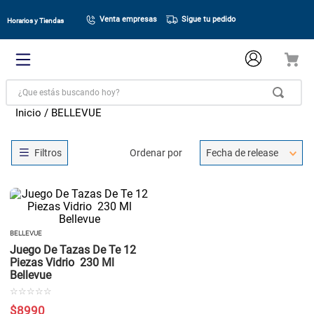
Venta empresas
Sigue tu pedido
Horarios y Tiendas
¿Que estás buscando hoy?
BELLEVUE
Ordenar por
Fecha de release
BELLEVUE
Juego De Tazas De Te 12
Piezas Vidrio 230 Ml
Bellevue
☆
☆
☆
☆
☆
$
8990