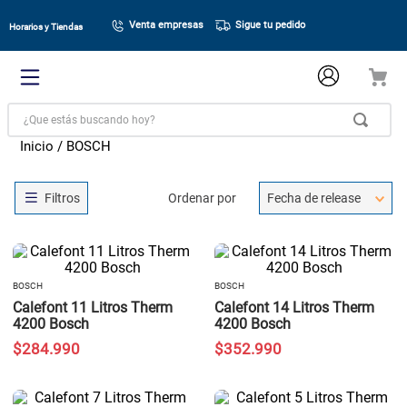
Venta empresas
Sigue tu pedido
Horarios y Tiendas
¿Que estás buscando hoy?
BOSCH
Ordenar por
Fecha de release
BOSCH
BOSCH
Calefont 11 Litros Therm
Calefont 14 Litros Therm
4200 Bosch
4200 Bosch
$
284
.
990
$
352
.
990