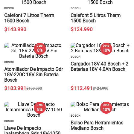
BOSCH
BOSCH
Calefont 7 Litros Therm
Calefont 5 Litros Therm
1500 Bosch
1500 Bosch
$
143
.
990
$
124
.
990
Dcto
Dcto
8 %
10 %
BOSCH
BOSCH
Cargador 18V-40 Bosch + 2
Atornillador De Impacto Gdr
Baterias 18V 4.0Ah Bosch
18V-220C 18V Sin Bateria
Bosch
$
183
.
991
$
112
.
491
$
199
.
990
$
124
.
990
Dcto
Dcto
8 %
10 %
BOSCH
BOSCH
Bolso Para Herramientas
Llave De Impacto
Mediano Bosch
Inalambrica Gds 18V-1050