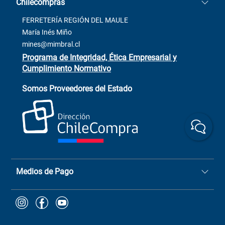
Chilecompras
2137 San Javier, Fono (73)
Términos y condiciones
2564520
Contacto
FERRETERÍA REGIÓN DEL MAULE
ventas@mimbral.cl
Venta Terreno
María Inés Miño
Trabaja con Nosotros
mines@mimbral.cl
Programa de Integridad, Ética Empresarial y
Cumplimiento Normativo
Asistente de ventas
Servicio al cliente
Somos Proveedores del Estado
+(73) 256
+56 9 6779 0465
4522
ChileCompras
+56 9 9888 9549
Medios de Pago