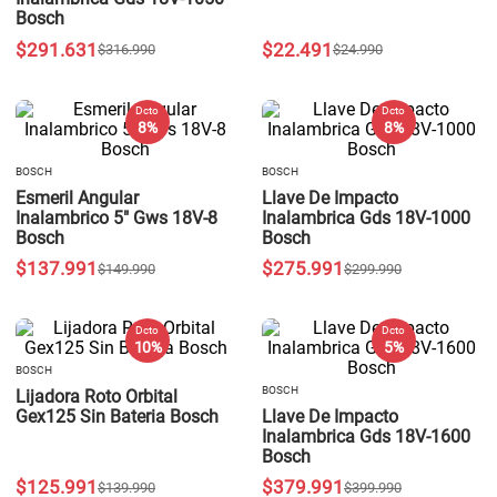
Bosch
$
291
.
631
$
22
.
491
$
316
.
990
$
24
.
990
Dcto
Dcto
8 %
8 %
BOSCH
BOSCH
Esmeril Angular
Llave De Impacto
Inalambrico 5" Gws 18V-8
Inalambrica Gds 18V-1000
Bosch
Bosch
$
137
.
991
$
275
.
991
$
149
.
990
$
299
.
990
Dcto
Dcto
10 %
5 %
BOSCH
BOSCH
Lijadora Roto Orbital
Gex125 Sin Bateria Bosch
Llave De Impacto
Inalambrica Gds 18V-1600
Bosch
$
125
.
991
$
379
.
991
$
139
.
990
$
399
.
990