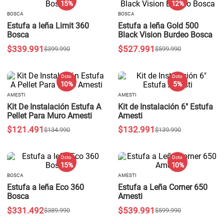
15 %
12 %
BOSCA
BOSCA
Estufa a leña Limit 360
Estufa a leña Gold 500
Bosca
Black Vision Burdeo Bosca
$
339
.
991
$
527
.
991
$
399
.
990
$
599
.
990
Dcto
Dcto
10 %
5 %
AMESTI
AMESTI
Kit De Instalación Estufa A
Kit de Instalación 6" Estufa
Pellet Para Muro Amesti
Amesti
$
121
.
491
$
132
.
991
$
134
.
990
$
139
.
990
Dcto
Dcto
15 %
10 %
BOSCA
AMESTI
Estufa a leña Eco 360
Estufa a Leña Corner 650
Bosca
Amesti
$
331
.
492
$
539
.
991
$
389
.
990
$
599
.
990