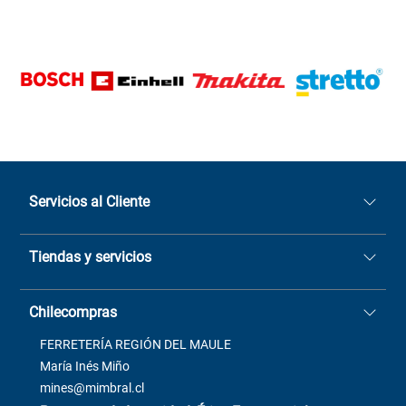
Servicios al Cliente
Quiénes somos
Tiendas y servicios
Sucursales
Stock BlackFriday
Casa Matriz: Avenida Chorrillos
Cómo comprar
Chilecompras
2137 San Javier, Fono (73)
Términos y condiciones
2564520
Contacto
FERRETERÍA REGIÓN DEL MAULE
ventas@mimbral.cl
Venta Terreno
María Inés Miño
Trabaja con Nosotros
mines@mimbral.cl