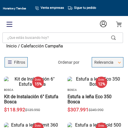
Venta empresas
Sigue tu pedido
Horarios y Tiendas
¿Que estás buscando hoy?
Calefacción Campaña
Ordenar por
Relevancia
Dcto
Dcto
15 %
12 %
BOSCA
BOSCA
Kit de Instalación 6" Estufa
Estufa a leña Eco 350
Bosca
Bosca
$
118
.
992
$
307
.
991
$
139
.
990
$
349
.
990
Dcto
Dcto