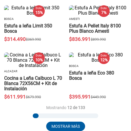
Dcto
Dcto
15 %
7 %
BOSCA
AMESTI
Estufa a leña Limit 350
Estufa A Pellet Italy 8100
Bosca
Plus Blanco Amesti
$
314
.
490
$
836
.
991
$
369
.
990
$
899
.
990
Dcto
Dcto
10 %
12 %
BOSCA
ALCAZAR
Estufa a leña Eco 380
Cocina a Leña Calbuco L 70
Bosca
Blanca 72X56CM + Kit de
Instalación
$
611
.
991
$
395
.
991
$
679
.
990
$
449
.
990
Mostrando
12 de 133
MOSTRAR MÁS