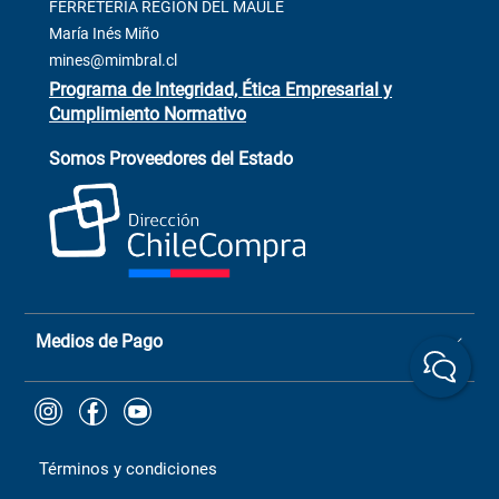
Contacto
FERRETERÍA REGIÓN DEL MAULE
ventas@mimbral.cl
Venta Terreno
María Inés Miño
Trabaja con Nosotros
mines@mimbral.cl
Programa de Integridad, Ética Empresarial y
Cumplimiento Normativo
Asistente de ventas
Servicio al cliente
Somos Proveedores del Estado
+(73) 256
+56 9 6779 0465
4522
ChileCompras
+56 9 9888 9549
Medios de Pago
Términos y condiciones