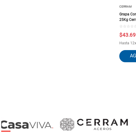
CERRAM
Grapa Cor
25Kg Cer
☆
☆
☆
☆
$
43
.
69
Hasta
12