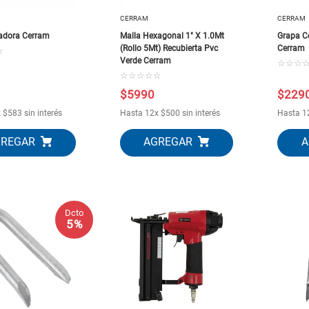
CERRAM
CERRAM
zadora Cerram
Malla Hexagonal 1" X 1.0Mt
Grapa Co
(Rollo 5Mt) Recubierta Pvc
Cerram
☆
Verde Cerram
☆
☆
☆
☆
☆
☆
☆
☆
$
5990
$
229
x
$
583
sin interés
Hasta
12
x
$
500
sin interés
Hasta
1
Dcto
5 %