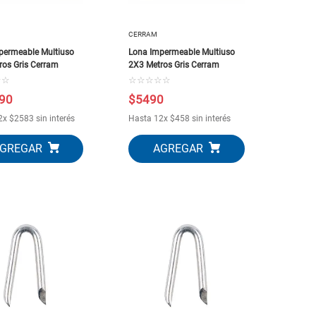
CERRAM
permeable Multiuso
Lona Impermeable Multiuso
ros Gris Cerram
2X3 Metros Gris Cerram
☆
☆
☆
☆
☆
☆
☆
90
$
5490
2
x
$
2583
sin interés
Hasta
12
x
$
458
sin interés