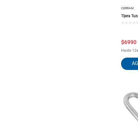
Chipeadoras y Partidores de leña
Baldes y Bidones
CERRAM
Alambre de puas y concertina
Tijera Tu
☆
☆
☆
☆
$
6990
Hasta
12