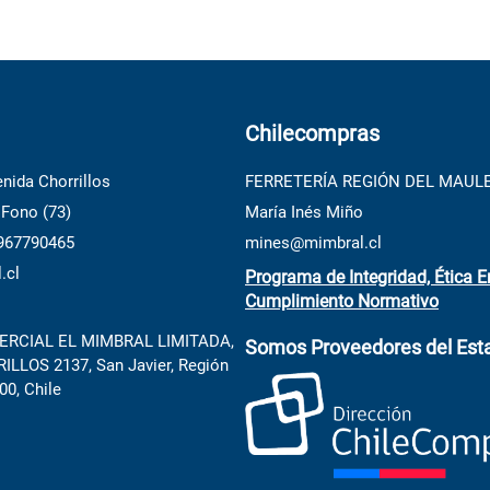
Chilecompras
nida Chorrillos
FERRETERÍA REGIÓN DEL MAUL
 Fono (73)
María Inés Miño
 967790465
mines@mimbral.cl
.cl
Programa de Integridad, Ética E
Cumplimiento Normativo
RCIAL EL MIMBRAL LIMITADA,
Somos Proveedores del Est
LLOS 2137, San Javier, Región
00, Chile