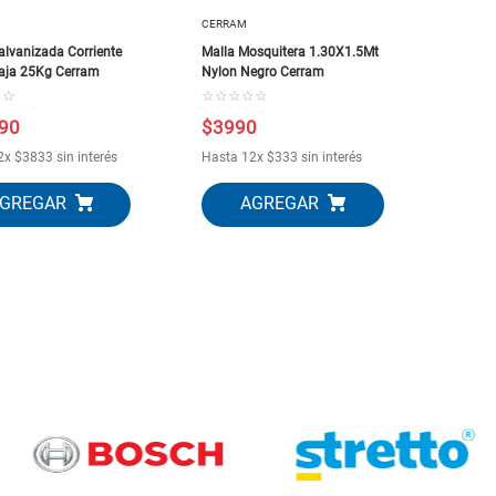
CERRAM
alvanizada Corriente
Malla Mosquitera 1.30X1.5Mt
Caja 25Kg Cerram
Nylon Negro Cerram
☆
☆
☆
☆
☆
☆
☆
90
$
3990
2
x
$
3833
sin interés
Hasta
12
x
$
333
sin interés