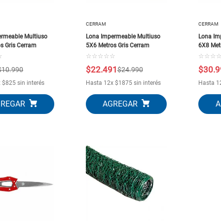
10
.
puertas
CERRAM
CERRAM
rmeable Multiuso
Lona Impermeable Multiuso
Lona Im
s Gris Cerram
5X6 Metros Gris Cerram
6X8 Met
☆
☆
☆
☆
☆
☆
☆
☆
☆
$
22
.
491
$
30
.
9
$
10
.
990
$
24
.
990
x
$
825
sin interés
Hasta
12
x
$
1875
sin interés
Hasta
1