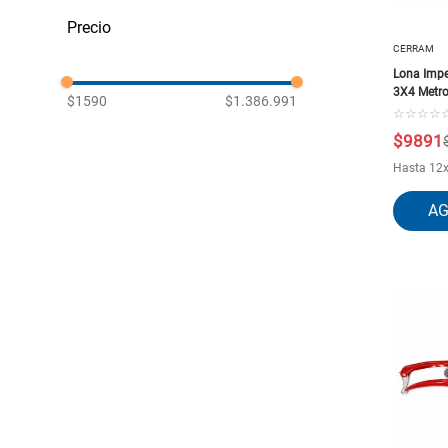
Tornillos, Clavos y Fijaciones
Malla Hexagonal
Herramientas de Construcción
Malla Mosquiteros
Herramientas manuales
CERRAM
Malla Jardin
Mudanza
Carretillas y Ruedas
Lona Impe
Herramientas y Maquinaria de
Otras Mallas
3X4 Metro
jardín
$1590
$1.386.991
Grapas y engrapadoras
☆
☆
☆
☆
Escaleras
Fijaciones para Madera
Insumos Agricolas
$
9891
Lonas Impermeables
Limpieza
Alambres Galvanizados y
Hasta
12
Aislantes Térmicos
Recocidos
Malla Ganadera
Malla Bizcocho
Sacos y Agujas
Otros Clavos
Malla Asadera
Malla Acma
Escaleras telescópicas
Malla Harnero
Lana de vidrio y mineral
Fijaciones para Techos
Escaleras Tijera
Cortasetos y Podadoras
Cortadoras de césped