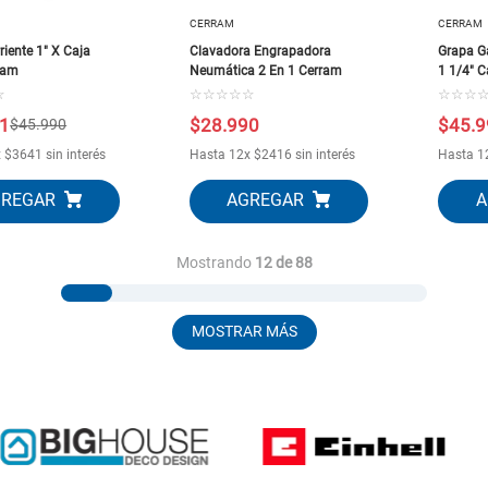
CERRAM
CERRAM
riente 1" X Caja
Clavadora Engrapadora
Grapa G
ram
Neumática 2 En 1 Cerram
1 1/4" 
☆
☆
☆
☆
☆
☆
☆
☆
☆
1
$
28
.
990
$
45
.
9
$
45
.
990
x
$
3641
sin interés
Hasta
12
x
$
2416
sin interés
Hasta
1
Mostrando
12 de 88
MOSTRAR MÁS