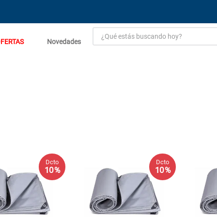
¿Qué estás buscando hoy?
FERTAS
Novedades
TÉRMINOS MÁS BUSCADOS
1
.
estacion carga flowmak
2
.
einhell
3
.
fogon ventus
4
.
zinc
5
.
malla
6
.
perfil
Dcto
Dcto
10 %
10 %
7
.
generador
8
.
puerta
9
.
porcelanato