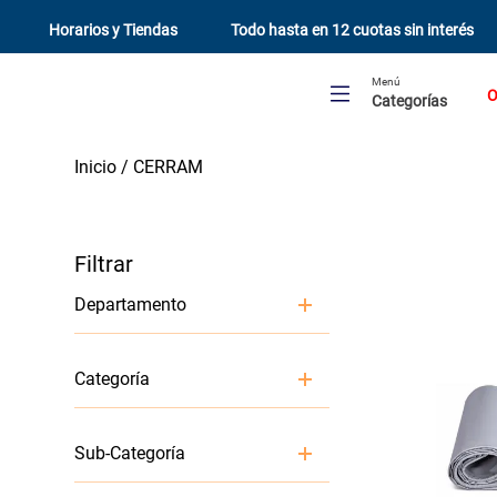
Horarios y Tiendas
Todo hasta en 12 cuotas sin interés
Menú
O
Categorías
CERRAM
Departamento
Materiales De Construcción
Categoría
Herramientas y Maquinarias
Pintura y Terminaciones
Ferreteria y Seguridad
Mallas y Alambres
Organización y Limpieza
Sub-Categoría
Protección para puertas y
Jardín y Terraza
ventanas