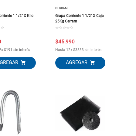
CERRAM
rriente 1 1/2" X Kilo
Grapa Corriente 1 1/2" X Caja
25Kg Cerram
☆
☆
☆
☆
☆
☆
☆
0
$
45
.
990
2
x
$
191
sin interés
Hasta
12
x
$
3833
sin interés