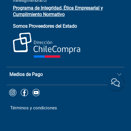
mines@mimbral.cl
Programa de Integridad, Ética Empresarial y
Cumplimiento Normativo
Asistente de ventas
Servicio al cliente
Somos Proveedores del Estado
+(73) 256
+56 9 6779 0465
4522
ChileCompras
+56 9 9888 9549
Medios de Pago
Términos y condiciones