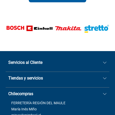
Servicios al Cliente
Quiénes somos
Tiendas y servicios
Sucursales
Stock BlackFriday
Casa Matriz: Avenida Chorrillos
Cómo comprar
Chilecompras
2137 San Javier, Fono (73)
Términos y condiciones
2564520
Contacto
FERRETERÍA REGIÓN DEL MAULE
ventas@mimbral.cl
Venta Terreno
María Inés Miño
Trabaja con Nosotros