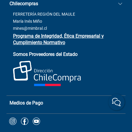
Chilecompras
2137 San Javier, Fono (73)
Términos y condiciones
2564520
Contacto
FERRETERÍA REGIÓN DEL MAULE
ventas@mimbral.cl
Venta Terreno
María Inés Miño
Trabaja con Nosotros
mines@mimbral.cl
Programa de Integridad, Ética Empresarial y
Cumplimiento Normativo
Asistente de ventas
Servicio al cliente
Somos Proveedores del Estado
+(73) 256
+56 9 6779 0465
4522
ChileCompras
+56 9 9888 9549
Medios de Pago