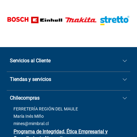
Servicios al Cliente
Quiénes somos
Tiendas y servicios
Sucursales
Stock BlackFriday
Casa Matriz: Avenida Chorrillos
Cómo comprar
Chilecompras
2137 San Javier, Fono (73)
Términos y condiciones
2564520
Contacto
FERRETERÍA REGIÓN DEL MAULE
ventas@mimbral.cl
Venta Terreno
María Inés Miño
Trabaja con Nosotros
mines@mimbral.cl
Programa de Integridad, Ética Empresarial y