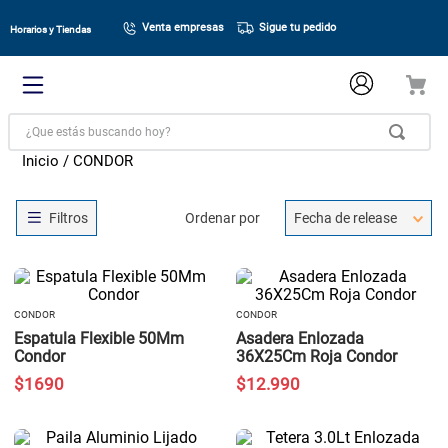
Venta empresas
Sigue tu pedido
Horarios y Tiendas
¿Que estás buscando hoy?
CONDOR
Ordenar por
Fecha de release
CONDOR
CONDOR
Espatula Flexible 50Mm
Asadera Enlozada
Condor
36X25Cm Roja Condor
$
1690
$
12
.
990