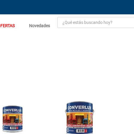
¿Qué estás buscando hoy?
FERTAS
Novedades
TÉRMINOS MÁS BUSCADOS
1
.
estacion carga flowmak
2
.
einhell
3
.
zinc
4
.
malla
5
.
perfil
6
.
fogon ventus
7
.
puerta
8
.
generador
9
.
porcelanato