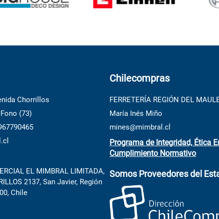
Chilecompras
nida Chorrillos
FERRETERÍA REGIÓN DEL MAUL
 Fono (73)
María Inés Miño
 967790465
mines@mimbral.cl
.cl
Programa de Integridad, Ética E
Cumplimiento Normativo
RCIAL EL MIMBRAL LIMITADA,
Somos Proveedores del Est
LLOS 2137, San Javier, Región
00, Chile