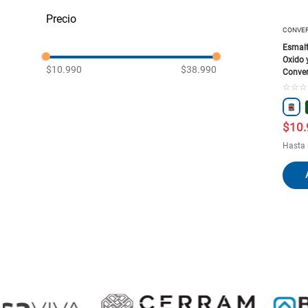
Antióxido y Convertidores de Óxido
CONVE
Esmalt
Oxido y
$10.990
$38.990
Conver
☆
☆
☆
$
10
.
Hasta