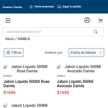
Venta empresas
Sigue tu pedido
Horarios y Tiendas
¿Que estás buscando hoy?
DAMLA
Ordenar por
Fecha de release
DAMLA
DAMLA
Jabon Liquido 500Ml Rose
Jabon Liquido 500Ml
Damla
Avocado Damla
$
1690
$
1690