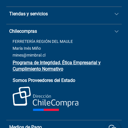
Quiénes somos
Tiendas y servicios
Sucursales
Stock BlackFriday
Casa Matriz: Avenida Chorrillos
Cómo comprar
Chilecompras
2137 San Javier, Fono (73)
Términos y condiciones
2564520
Contacto
FERRETERÍA REGIÓN DEL MAULE
ventas@mimbral.cl
Venta Terreno
María Inés Miño
Trabaja con Nosotros
mines@mimbral.cl
Programa de Integridad, Ética Empresarial y
Cumplimiento Normativo
Asistente de ventas
Servicio al cliente
Somos Proveedores del Estado
+(73) 256
+56 9 6779 0465
4522
ChileCompras
+56 9 9888 9549
Medios de Pago