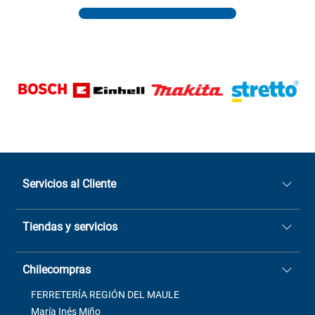
Servicios al Cliente
Quiénes somos
Tiendas y servicios
Sucursales
Stock BlackFriday
Casa Matriz: Avenida Chorrillos
Cómo comprar
Chilecompras
2137 San Javier, Fono (73)
Términos y condiciones
2564520
Contacto
FERRETERÍA REGIÓN DEL MAULE
ventas@mimbral.cl
Venta Terreno
María Inés Miño