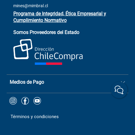
Trabaja con Nosotros
mines@mimbral.cl
Programa de Integridad, Ética Empresarial y
Cumplimiento Normativo
Asistente de ventas
Servicio al cliente
Somos Proveedores del Estado
+(73) 256
+56 9 6779 0465
4522
ChileCompras
+56 9 9888 9549
Medios de Pago
Términos y condiciones