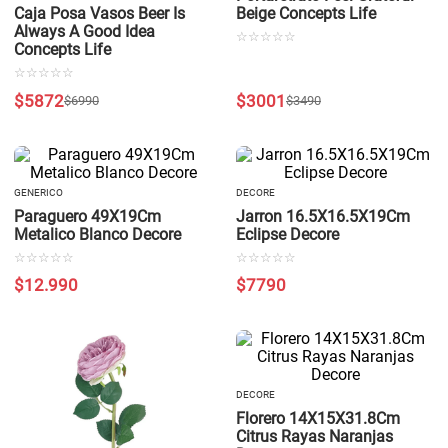
Caja Posa Vasos Beer Is
Beige Concepts Life
Always A Good Idea
☆
☆
☆
☆
☆
Concepts Life
☆
☆
☆
☆
☆
$
5872
$
3001
$
6990
$
3490
GENERICO
DECORE
Paraguero 49X19Cm
Jarron 16.5X16.5X19Cm
Metalico Blanco Decore
Eclipse Decore
☆
☆
☆
☆
☆
☆
☆
☆
☆
☆
$
12
.
990
$
7790
DECORE
Florero 14X15X31.8Cm
Citrus Rayas Naranjas