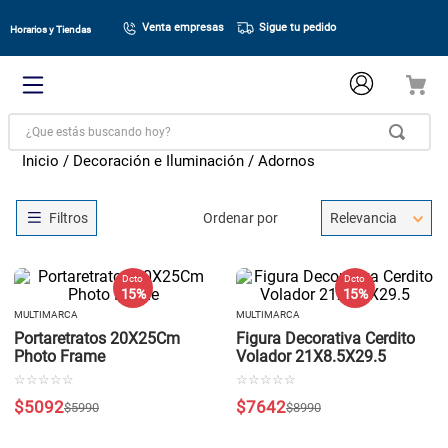
Venta empresas
Sigue tu pedido
Horarios y Tiendas
¿Que estás buscando hoy?
Decoración e Iluminación
Adornos
Ordenar por
Relevancia
Dcto
Dcto
15 %
15 %
MULTIMARCA
MULTIMARCA
Portaretratos 20X25Cm
Figura Decorativa Cerdito
Photo Frame
Volador 21X8.5X29.5
☆
☆
☆
☆
☆
☆
☆
☆
☆
☆
$
5092
$
7642
$
5990
$
8990