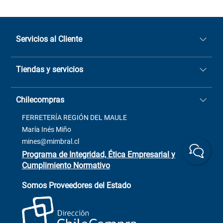
Servicios al Cliente
Quiénes somos
Tiendas y servicios
Sucursales
Stock BlackFriday
Casa Matriz: Avenida Chorrillos
Cómo comprar
Chilecompras
2137 San Javier, Fono (73)
Términos y condiciones
2564520
Contacto
FERRETERÍA REGIÓN DEL MAULE
ventas@mimbral.cl
Venta Terreno
María Inés Miño
Trabaja con Nosotros
mines@mimbral.cl
Programa de Integridad, Ética Empresarial y
Cumplimiento Normativo
Asistente de ventas
Servicio al cliente
Somos Proveedores del Estado
+(73) 256
+56 9 6779 0465
4522