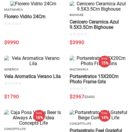
MULTIMARCA
BIGHOUSE
Florero Vidrio 24Cm
Cenicero Ceramica Azul
☆
☆
☆
☆
☆
9.5X3.5Cm Bighouse
☆
☆
☆
☆
☆
$
9990
$
3990
Dcto
15 %
GENERICO
MULTIMARCA
Vela Aromatica Verano Lila
Portaretratos 15X20Cm
Photo Frame Gris
☆
☆
☆
☆
☆
☆
☆
☆
☆
☆
$
1790
$
2967
$
3490
Dcto
Dcto
16 %
14 %
CONCEPTS LIFE
CONCEPTS LIFE
Portaretrato Feel Grateful