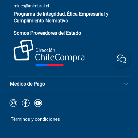
Trabaja con Nosotros
mines@mimbral.cl
Programa de Integridad, Ética Empresarial y
Cumplimiento Normativo
Asistente de ventas
Servicio al cliente
Somos Proveedores del Estado
+(73) 256
+56 9 6779 0465
4522
ChileCompras
+56 9 9888 9549
Medios de Pago
Términos y condiciones