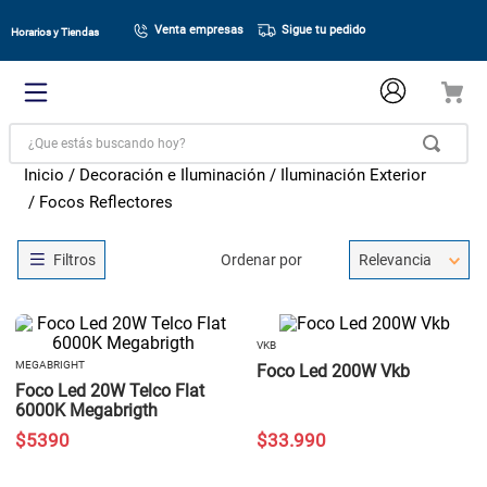
Venta empresas
Sigue tu pedido
Horarios y Tiendas
¿Que estás buscando hoy?
Decoración e Iluminación
Iluminación Exterior
Focos Reflectores
Ordenar por
Relevancia
VKB
MEGABRIGHT
Foco Led 200W Vkb
Foco Led 20W Telco Flat
6000K Megabrigth
$
5390
$
33
.
990