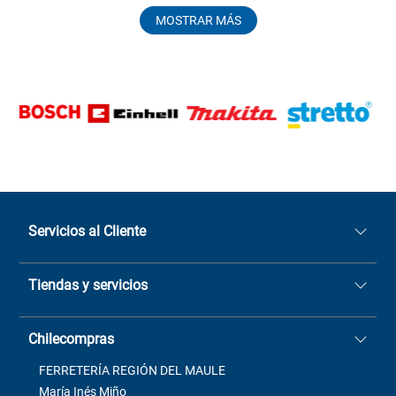
MOSTRAR MÁS
Servicios al Cliente
Quiénes somos
Tiendas y servicios
Sucursales
Stock BlackFriday
Casa Matriz: Avenida Chorrillos
Cómo comprar
Chilecompras
2137 San Javier, Fono (73)
Términos y condiciones
2564520
Contacto
FERRETERÍA REGIÓN DEL MAULE
ventas@mimbral.cl
Venta Terreno
María Inés Miño