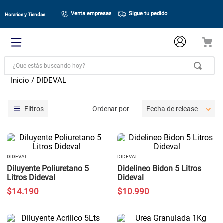
Venta empresas
Sigue tu pedido
Horarios y Tiendas
¿Que estás buscando hoy?
DIDEVAL
Ordenar por
Fecha de release
DIDEVAL
DIDEVAL
Diluyente Poliuretano 5
Didelineo Bidon 5 Litros
Litros Dideval
Dideval
$
14
.
190
$
10
.
990