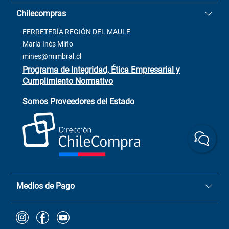
Casa Matriz: Avenida Chorrillos
Cómo comprar
Chilecompras
2137 San Javier, Fono (73)
Términos y condiciones
2564520
Contacto
FERRETERÍA REGIÓN DEL MAULE
ventas@mimbral.cl
Venta Terreno
María Inés Miño
Trabaja con Nosotros
mines@mimbral.cl
Programa de Integridad, Ética Empresarial y
Cumplimiento Normativo
Asistente de ventas
Servicio al cliente
Somos Proveedores del Estado
+(73) 256
+56 9 6779 0465
4522
ChileCompras
+56 9 9888 9549
Medios de Pago