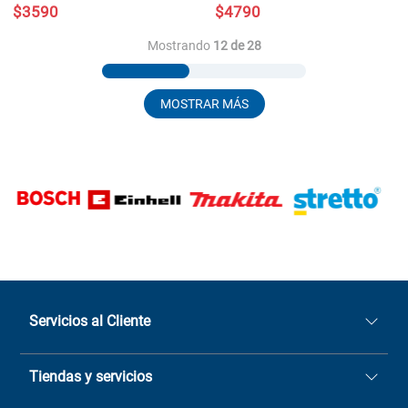
$
3590
$
4790
Mostrando
12 de 28
MOSTRAR MÁS
Servicios al Cliente
Quiénes somos
Tiendas y servicios
Sucursales
Stock BlackFriday