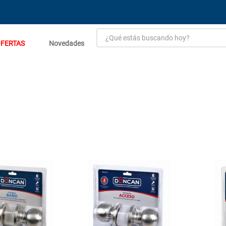
¿Qué estás buscando hoy?
FERTAS
Novedades
TÉRMINOS MÁS BUSCADOS
1
.
estacion carga flowmak
2
.
einhell
3
.
zinc
4
.
malla
5
.
perfil
6
.
puertas
7
.
puerta
8
.
generador
9
.
closet