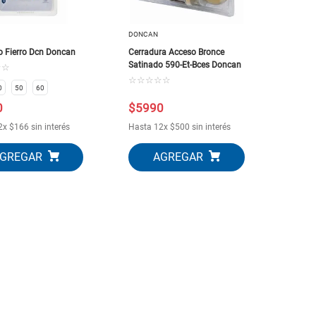
DONCAN
 Fierro Dcn Doncan
Cerradura Acceso Bronce
Satinado 590-Et-Bces Doncan
☆
☆
☆
☆
☆
☆
☆
0
50
60
0
$
5990
2
x
$
166
sin interés
Hasta
12
x
$
500
sin interés