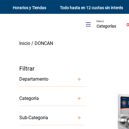
Horarios y Tiendas
Todo hasta en 12 cuotas sin interés
Menú
O
Categorías
DONCAN
Departamento
Ferreteria y Seguridad
Categoría
Cerraduras y Quincalleria
Sub-Categoría
Candados