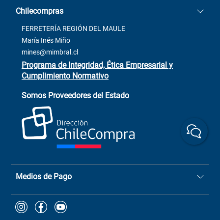
Cómo comprar
Chilecompras
2137 San Javier, Fono (73)
Términos y condiciones
2564520
Contacto
FERRETERÍA REGIÓN DEL MAULE
ventas@mimbral.cl
Venta Terreno
María Inés Miño
Trabaja con Nosotros
mines@mimbral.cl
Programa de Integridad, Ética Empresarial y
Cumplimiento Normativo
Asistente de ventas
Servicio al cliente
Somos Proveedores del Estado
+(73) 256
+56 9 6779 0465
4522
ChileCompras
+56 9 9888 9549
Medios de Pago