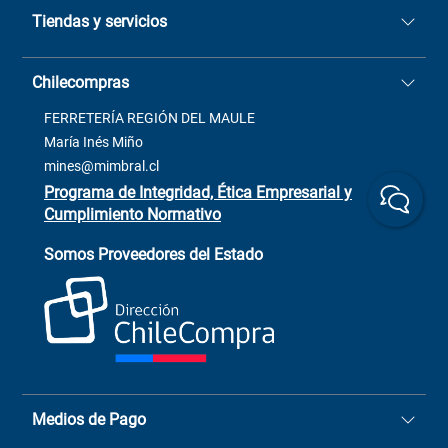
Tiendas y servicios
Sucursales
Stock BlackFriday
Casa Matriz: Avenida Chorrillos
Cómo comprar
Chilecompras
2137 San Javier, Fono (73)
Términos y condiciones
2564520
Contacto
FERRETERÍA REGIÓN DEL MAULE
ventas@mimbral.cl
Venta Terreno
María Inés Miño
Trabaja con Nosotros
mines@mimbral.cl
Programa de Integridad, Ética Empresarial y
Cumplimiento Normativo
Asistente de ventas
Servicio al cliente
Somos Proveedores del Estado
+(73) 256
+56 9 6779 0465
4522
ChileCompras
+56 9 9888 9549
Medios de Pago