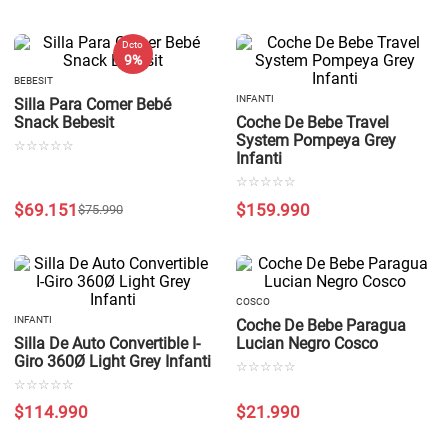
Dcto
9 %
BEBESIT
INFANTI
Silla Para Comer Bebé
Snack Bebesit
Coche De Bebe Travel
System Pompeya Grey
☆
☆
☆
☆
☆
Infanti
☆
☆
☆
☆
☆
$
69
.
151
$
159
.
990
$
75
.
990
COSCO
INFANTI
Coche De Bebe Paragua
Silla De Auto Convertible I-
Lucian Negro Cosco
Giro 360Ø Light Grey Infanti
☆
☆
☆
☆
☆
☆
☆
☆
☆
☆
$
114
.
990
$
21
.
990