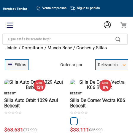
Venta empresas
Sigue tu pedido
Horarios y Tiendas
¿Que estás buscando hoy?
Dormitorio
Mundo Bebé
Coches y Sillas
Ordenar por
Relevancia
Dcto
Dcto
12 %
8 %
BEBESIT
BEBESIT
Silla Auto Orbit 1029 Azul
Silla De Comer Vectra K06
Bebesit
Bebesit
☆
☆
☆
☆
☆
☆
☆
☆
☆
☆
$
68
.
631
$
33
.
111
$
77
.
990
$
35
.
990