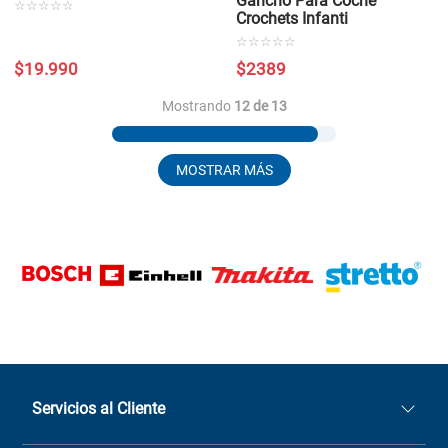
Gancho Para Coche
☆
☆
☆
☆
☆
Crochets Infanti
☆
☆
☆
☆
☆
$
19
.
990
$
2389
Mostrando
12 de 13
MOSTRAR MÁS
Servicios al Cliente
Quiénes somos