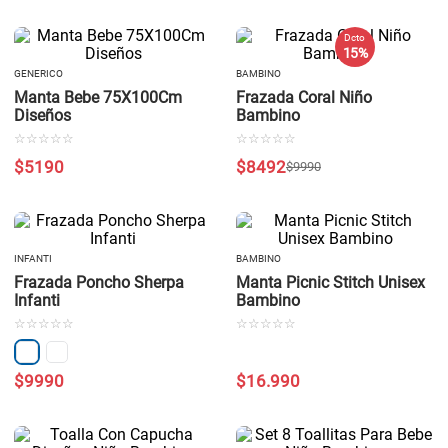
Dcto
15 %
GENERICO
BAMBINO
Manta Bebe 75X100Cm
Frazada Coral Niño
Diseños
Bambino
☆
☆
☆
☆
☆
☆
☆
☆
☆
☆
$
5190
$
8492
$
9990
INFANTI
BAMBINO
Frazada Poncho Sherpa
Manta Picnic Stitch Unisex
Infanti
Bambino
☆
☆
☆
☆
☆
☆
☆
☆
☆
☆
$
9990
$
16
.
990