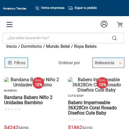
Venta empresas
Sigue tu pedido
Horarios y Tiendas
¿Que estás buscando hoy?
Dormitorio
Mundo Bebé
Ropa Bebés
Ordenar por
Relevancia
Dcto
Dcto
15 %
15 %
BAMBINO
CUTIE BABY
Bandana Babero Niño 2
Unidades Bambino
Babero Impermeable
36X28Cm Coral Rosado
☆
☆
☆
☆
☆
Diseños Cute Baby
☆
☆
☆
☆
☆
$
4242
$
1862
$
4990
$
2190