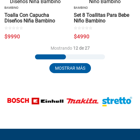
BAMBINO
BAMBINO
Toalla Con Capucha
Set 8 Toallitas Para Bebe
Diseños Niña Bambino
Niño Bambino
☆
☆
☆
☆
☆
☆
☆
☆
☆
☆
$
9990
$
4990
Mostrando
12 de 27
MOSTRAR MÁS