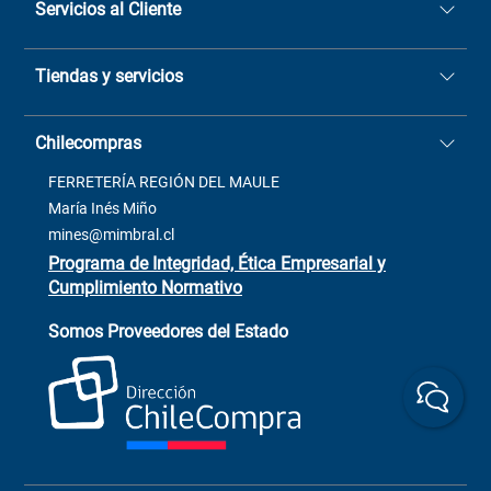
Servicios al Cliente
Quiénes somos
Tiendas y servicios
Sucursales
Stock BlackFriday
Casa Matriz: Avenida Chorrillos
Cómo comprar
Chilecompras
2137 San Javier, Fono (73)
Términos y condiciones
2564520
Contacto
FERRETERÍA REGIÓN DEL MAULE
ventas@mimbral.cl
Venta Terreno
María Inés Miño
Trabaja con Nosotros
mines@mimbral.cl
Programa de Integridad, Ética Empresarial y
Cumplimiento Normativo
Asistente de ventas
Servicio al cliente
Somos Proveedores del Estado
+(73) 256
+56 9 6779 0465
4522
ChileCompras
+56 9 9888 9549