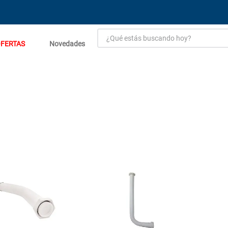
¿Qué estás buscando hoy?
FERTAS
Novedades
TÉRMINOS MÁS BUSCADOS
1
.
estacion carga flowmak
2
.
einhell
3
.
zinc
4
.
malla
5
.
perfil
6
.
puerta
7
.
porcelanato
8
.
puertas
9
.
generador