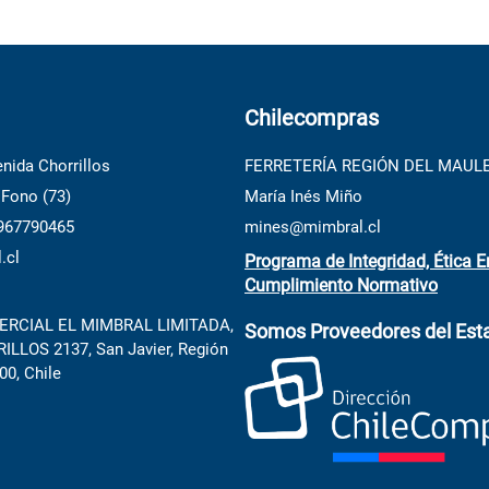
Chilecompras
nida Chorrillos
FERRETERÍA REGIÓN DEL MAUL
 Fono (73)
María Inés Miño
 967790465
mines@mimbral.cl
.cl
Programa de Integridad, Ética E
Cumplimiento Normativo
RCIAL EL MIMBRAL LIMITADA,
Somos Proveedores del Est
LLOS 2137, San Javier, Región
00, Chile