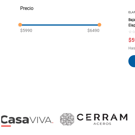
Reparación de Baño
Canaletas y bajadas de agua lluvia PVC
ELA
Baj
Ela
$5990
$6490
☆
$
5
Has