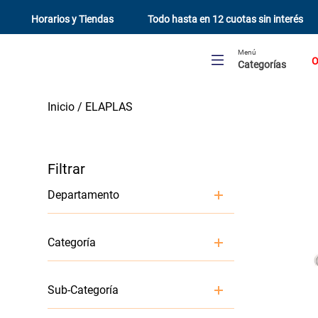
Horarios y Tiendas
Todo hasta en 12 cuotas sin interés
Menú
O
Categorías
ELAPLAS
Departamento
Materiales De Construcción
Categoría
Gasfiteria y Electricidad
Techumbre
Sub-Categoría
Reparación de Baño y Cocina