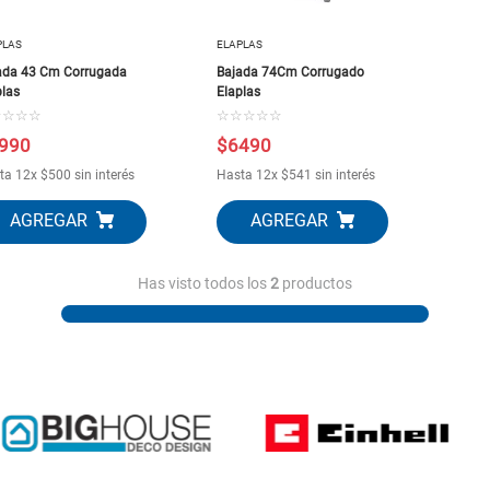
10
.
closet
PLAS
ELAPLAS
ada 43 Cm Corrugada
Bajada 74Cm Corrugado
plas
Elaplas
☆
☆
☆
☆
☆
☆
☆
☆
☆
990
$
6490
ta
12
x
$
500
sin interés
Hasta
12
x
$
541
sin interés
Has visto todos los
2
productos