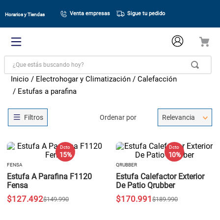
Venta empresas
Sigue tu pedido
Horarios y Tiendas
¿Que estás buscando hoy?
Electrohogar y Climatización
Calefacción
Estufas a parafina
Ordenar por
Relevancia
Dcto
Dcto
15 %
10 %
FENSA
QRUBBER
Estufa A Parafina F1120
Estufa Calefactor Exterior
Fensa
De Patio Qrubber
$
127
.
492
$
170
.
991
$
149
.
990
$
189
.
990