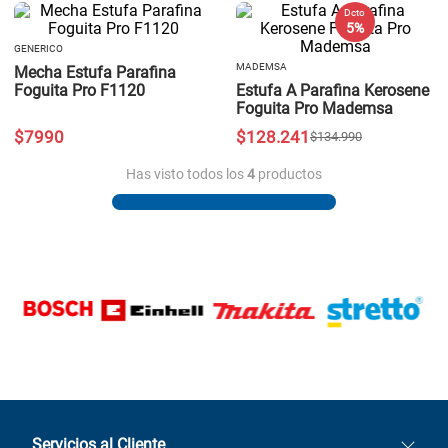
Dcto
5 %
GENERICO
MADEMSA
Mecha Estufa Parafina
Foguita Pro F1120
Estufa A Parafina Kerosene
Foguita Pro Mademsa
$
7990
$
128
.
241
$
134
.
990
Has visto todos los
4
productos
Servicios al Cliente