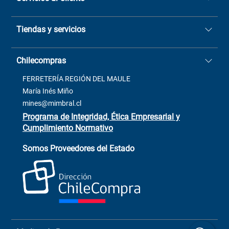
Quiénes somos
Tiendas y servicios
Sucursales
Stock BlackFriday
Casa Matriz: Avenida Chorrillos
Cómo comprar
Chilecompras
2137 San Javier, Fono (73)
Términos y condiciones
2564520
Contacto
FERRETERÍA REGIÓN DEL MAULE
ventas@mimbral.cl
Venta Terreno
María Inés Miño
Trabaja con Nosotros
mines@mimbral.cl
Programa de Integridad, Ética Empresarial y
Cumplimiento Normativo
Asistente de ventas
Servicio al cliente
Somos Proveedores del Estado
+(73) 256
+56 9 6779 0465
4522
ChileCompras
+56 9 9888 9549