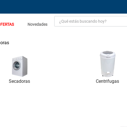
¿Qué estás buscando hoy?
FERTAS
Novedades
TÉRMINOS MÁS BUSCADOS
1
.
estacion carga flowmak
oras
2
.
einhell
3
.
zinc
4
.
malla
5
.
perfil
Secadoras
Centrifugas
6
.
puerta
7
.
porcelanato
8
.
puertas
9
.
generador