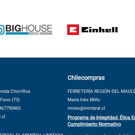
Chilecompras
nida Chorrillos
FERRETERÍA REGIÓN DEL MAUL
 Fono (73)
María Inés Miño
 967790465
mines@mimbral.cl
.cl
Programa de Integridad, Ética E
Cumplimiento Normativo