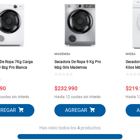
10
.
closet
MADEMSA
MIDEA
 De Ropa 7Kg Carga
Secadora De Ropa 9 Kg Pro
Secador
D Bzg Pro Blanca
Mzg Gris Mademsa
Kilos M
☆
☆
☆
☆
☆
☆
☆
☆
☆
90
$
232
.
990
$
219
.
cuotas sin interés
Hasta 12 cuotas sin interés
Hasta 12
Has visto todos los
4
productos