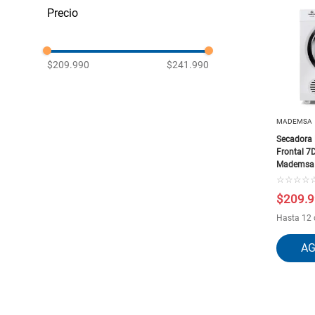
MADEMSA
MIDEA
$209.990
$241.990
MADEMSA
Secadora
Frontal 7
Mademsa
☆
☆
☆
☆
$
209
.
9
Hasta 12 