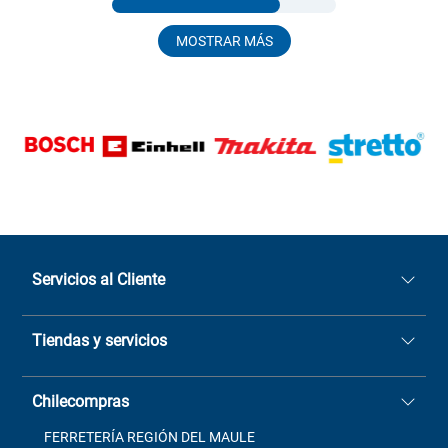
MOSTRAR MÁS
Servicios al Cliente
Quiénes somos
Tiendas y servicios
Sucursales
Stock BlackFriday
Casa Matriz: Avenida Chorrillos
Cómo comprar
Chilecompras
2137 San Javier, Fono (73)
Términos y condiciones
2564520
Contacto
FERRETERÍA REGIÓN DEL MAULE