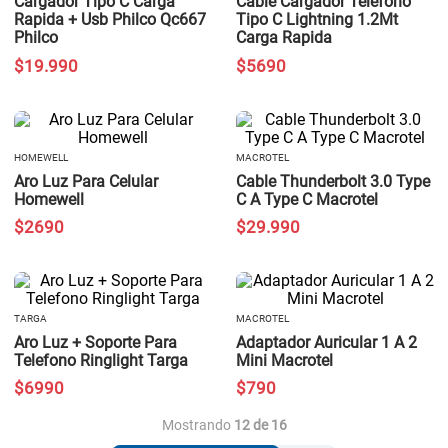
Cargador Tipo C Carga
Cable Cargador Telefono
Rapida + Usb Philco Qc667
Tipo C Lightning 1.2Mt
Philco
Carga Rapida
$
19
.
990
$
5690
HOMEWELL
MACROTEL
Aro Luz Para Celular
Cable Thunderbolt 3.0 Type
Homewell
C A Type C Macrotel
$
2690
$
29
.
990
TARGA
MACROTEL
Aro Luz + Soporte Para
Adaptador Auricular 1 A 2
Telefono Ringlight Targa
Mini Macrotel
$
6990
$
790
Mostrando
12 de 16