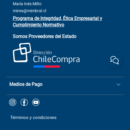
ventas@mimbral.cl
Venta Terreno
María Inés Miño
Trabaja con Nosotros
mines@mimbral.cl
Programa de Integridad, Ética Empresarial y
Cumplimiento Normativo
Asistente de ventas
Servicio al cliente
Somos Proveedores del Estado
+(73) 256
+56 9 6779 0465
4522
ChileCompras
+56 9 9888 9549
Medios de Pago
Términos y condiciones