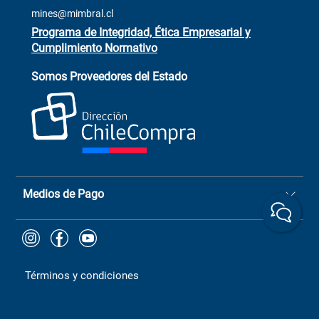
Trabaja con Nosotros
mines@mimbral.cl
Programa de Integridad, Ética Empresarial y
Cumplimiento Normativo
Asistente de ventas
Servicio al cliente
Somos Proveedores del Estado
+(73) 256
+56 9 6779 0465
4522
ChileCompras
+56 9 9888 9549
Medios de Pago
Términos y condiciones