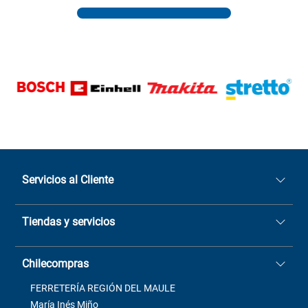
Servicios al Cliente
Quiénes somos
Tiendas y servicios
Sucursales
Stock BlackFriday
Casa Matriz: Avenida Chorrillos
Cómo comprar
Chilecompras
2137 San Javier, Fono (73)
Términos y condiciones
2564520
Contacto
FERRETERÍA REGIÓN DEL MAULE
ventas@mimbral.cl
Venta Terreno
María Inés Miño