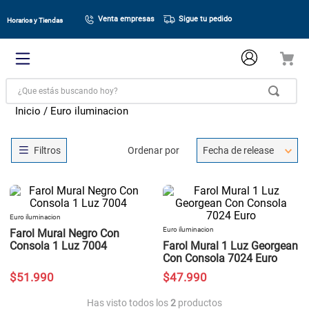
Venta empresas
Sigue tu pedido
Horarios y Tiendas
¿Que estás buscando hoy?
Euro iluminacion
Ordenar por
Fecha de release
Euro iluminacion
Euro iluminacion
Farol Mural Negro Con
Consola 1 Luz 7004
Farol Mural 1 Luz Georgean
Con Consola 7024 Euro
$
51
.
990
$
47
.
990
Has visto todos los
2
productos