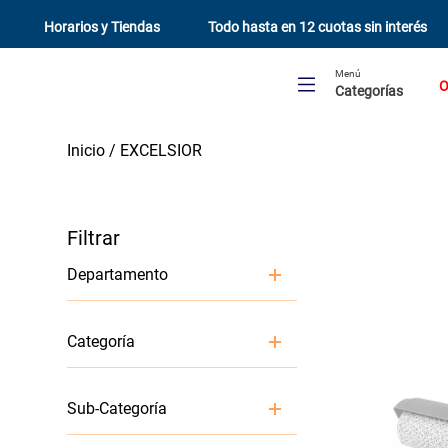
Horarios y Tiendas
Todo hasta en 12 cuotas sin interés
Menú
O
Categorías
EXCELSIOR
Departamento
Pintura y Terminaciones
Categoría
Organización y Limpieza
Herramientas y Complementos
Sub-Categoría
para pintar
Limpieza