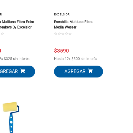
OR
EXCELSIOR
a Multiuso Fibra Extra
Escobilla Multiuso Fibra
eakers By Excelsior
Media Wesser
☆
☆
☆
☆
☆
☆
☆
0
$
3590
2
x
$
325
sin interés
Hasta
12
x
$
300
sin interés