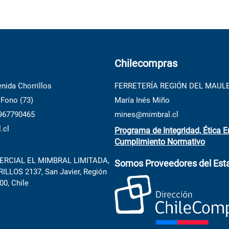
Chilecompras
nida Chorrillos
FERRETERÍA REGIÓN DEL MAUL
 Fono (73)
María Inés Miño
 967790465
mines@mimbral.cl
.cl
Programa de Integridad, Ética E
Cumplimiento Normativo
RCIAL EL MIMBRAL LIMITADA,
Somos Proveedores del Est
LLOS 2137, San Javier, Región
00, Chile