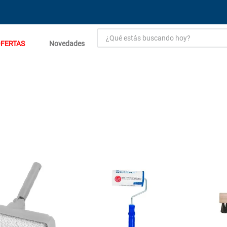
¿Qué estás buscando hoy?
FERTAS
Novedades
TÉRMINOS MÁS BUSCADOS
1
.
estacion carga flowmak
2
.
einhell
3
.
zinc
4
.
malla
5
.
perfil
6
.
fogon ventus
7
.
puerta
8
.
generador
9
.
porcelanato