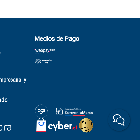
Medios de Pago
E
mpresarial y
ado