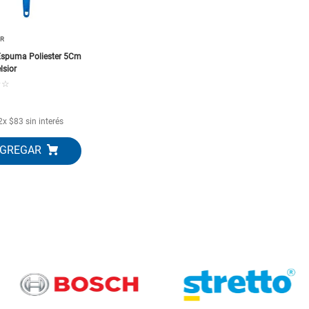
OR
 Espuma Poliester 5Cm
lsior
☆
☆
2
x
$
83
sin interés