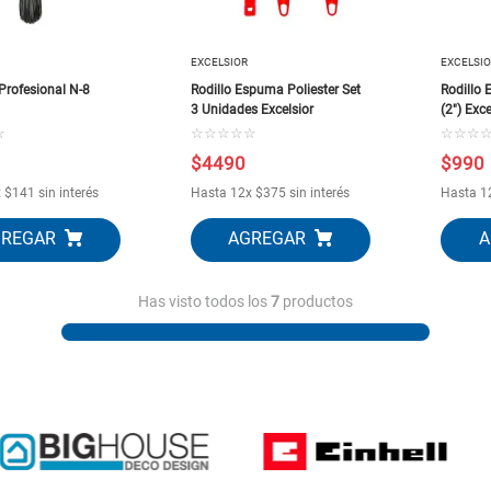
EXCELSIOR
EXCELSI
Profesional N-8
Rodillo Espuma Poliester Set
Rodillo
3 Unidades Excelsior
(2") Exce
☆
☆
☆
☆
☆
☆
☆
☆
☆
$
4490
$
990
x
$
141
sin interés
Hasta
12
x
$
375
sin interés
Hasta
1
Has visto todos los
7
productos