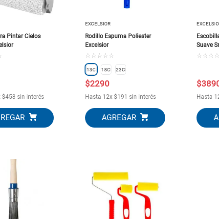
10
.
puertas
EXCELSIOR
EXCELSI
ra Pintar Cielos
Rodillo Espuma Poliester
Escobill
lsior
Excelsior
Suave Sn
☆
☆
☆
☆
☆
☆
☆
☆
☆
13CM
18CM
23CM
$
2290
$
389
x
$
458
sin interés
Hasta
12
x
$
191
sin interés
Hasta
1