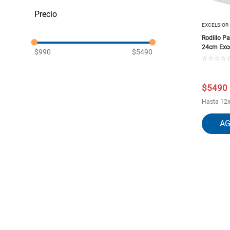
Brochas y Rodillos
Utensilios de Aseo
EXCELSIOR
Rodillo Pa
24cm Exce
$990
$5490
☆
☆
☆
☆
$
5490
Hasta
12