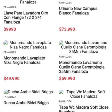
FANALOZA
FANALOZA
Urinario New Campus
Llave Para Lavadora Ciro
Blanco Fanaloza
Con Flange 1/2 X 3/4
Fanaloza
$
9990
$
73
.
990
FANALOZA
FANALOZA
Monomando Lavaplato
Niza Negro Fanaloza
Monomando Lavamano
Cuello Cisne Gerontologia
35Mm Fanaloza
$
49
.
990
$
59
.
990
FANALOZA
FANALOZA
Ducha Arabe Bidet Briggs
Tapa Wc Madera Soft Close
Fanaloza