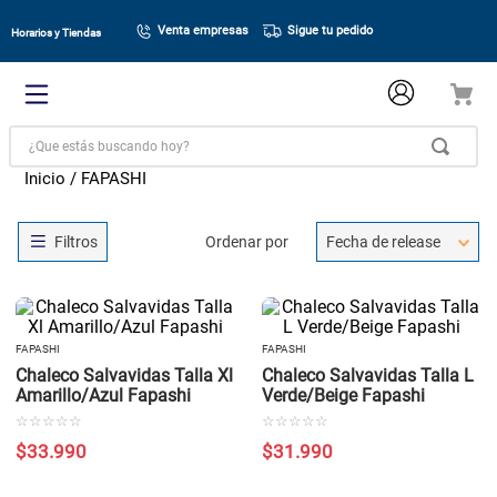
Venta empresas
Sigue tu pedido
Horarios y Tiendas
¿Que estás buscando hoy?
FAPASHI
Ordenar por
Fecha de release
FAPASHI
FAPASHI
Chaleco Salvavidas Talla Xl
Chaleco Salvavidas Talla L
Amarillo/Azul Fapashi
Verde/Beige Fapashi
☆
☆
☆
☆
☆
☆
☆
☆
☆
☆
$
33
.
990
$
31
.
990