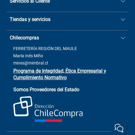
Servicios al Cliente
Quiénes somos
Tiendas y servicios
Sucursales
Stock BlackFriday
Casa Matriz: Avenida Chorrillos
Cómo comprar
Chilecompras
2137 San Javier, Fono (73)
Términos y condiciones
2564520
Contacto
FERRETERÍA REGIÓN DEL MAULE
ventas@mimbral.cl
Venta Terreno
María Inés Miño
Trabaja con Nosotros
mines@mimbral.cl
Programa de Integridad, Ética Empresarial y
Cumplimiento Normativo
Asistente de ventas
Servicio al cliente
Somos Proveedores del Estado
+(73) 256
+56 9 6779 0465
4522
ChileCompras
+56 9 9888 9549