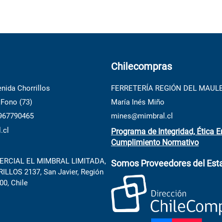
Chilecompras
nida Chorrillos
FERRETERÍA REGIÓN DEL MAUL
 Fono (73)
María Inés Miño
 967790465
mines@mimbral.cl
.cl
Programa de Integridad, Ética E
Cumplimiento Normativo
RCIAL EL MIMBRAL LIMITADA,
Somos Proveedores del Est
LLOS 2137, San Javier, Región
00, Chile