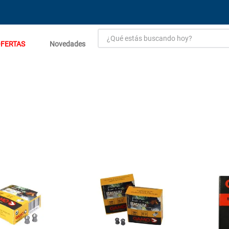
¿Qué estás buscando hoy?
FERTAS
Novedades
TÉRMINOS MÁS BUSCADOS
1
.
estacion carga flowmak
2
.
einhell
3
.
zinc
4
.
malla
5
.
perfil
6
.
puerta
7
.
porcelanato
8
.
puertas
9
.
closet