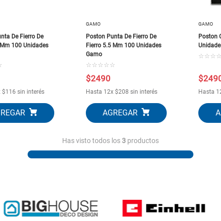
10
.
generador
GAMO
GAMO
nta De Fierro De
Poston Punta De Fierro De
Poston 
5 Mm 100 Unidades
Fierro 5.5 Mm 100 Unidades
Unidade
Gamo
☆
☆
☆
☆
☆
☆
☆
☆
☆
$
2490
$
249
x
$
116
sin interés
Hasta
12
x
$
208
sin interés
Hasta
1
Has visto todos los
3
productos