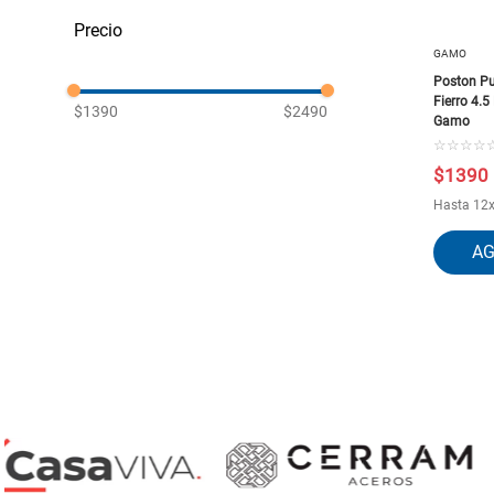
Pesca
GAMO
Poston Pu
Fierro 4.
$1390
$2490
Gamo
☆
☆
☆
☆
$
1390
Hasta
12