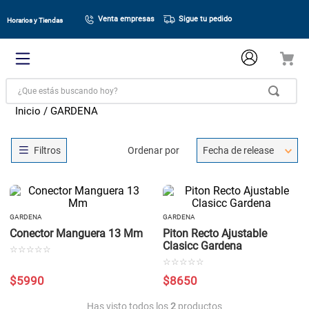
Venta empresas
Sigue tu pedido
Horarios y Tiendas
¿Que estás buscando hoy?
GARDENA
Ordenar por
Fecha de release
GARDENA
GARDENA
Conector Manguera 13 Mm
Piton Recto Ajustable
Clasicc Gardena
☆
☆
☆
☆
☆
☆
☆
☆
☆
☆
$
5990
$
8650
Has visto todos los
2
productos