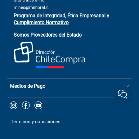
María Inés Miño
Trabaja con Nosotros
mines@mimbral.cl
Programa de Integridad, Ética Empresarial y
Cumplimiento Normativo
Asistente de ventas
Servicio al cliente
Somos Proveedores del Estado
+(73) 256
+56 9 6779 0465
4522
ChileCompras
+56 9 9888 9549
Medios de Pago
Términos y condiciones