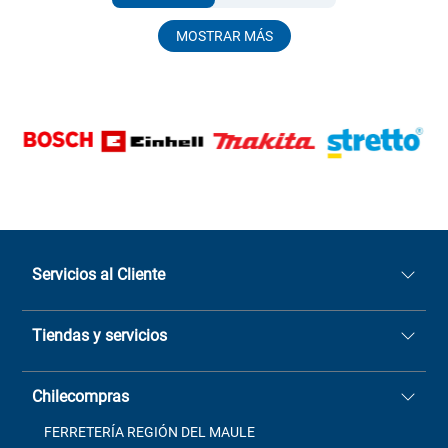
MOSTRAR MÁS
Servicios al Cliente
Quiénes somos
Tiendas y servicios
Sucursales
Stock BlackFriday
Casa Matriz: Avenida Chorrillos
Cómo comprar
Chilecompras
2137 San Javier, Fono (73)
Términos y condiciones
2564520
Contacto
FERRETERÍA REGIÓN DEL MAULE
ventas@mimbral.cl