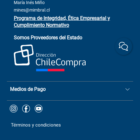
Venta Terreno
María Inés Miño
Trabaja con Nosotros
mines@mimbral.cl
Programa de Integridad, Ética Empresarial y
Cumplimiento Normativo
Asistente de ventas
Servicio al cliente
Somos Proveedores del Estado
+(73) 256
+56 9 6779 0465
4522
ChileCompras
+56 9 9888 9549
Medios de Pago
Términos y condiciones