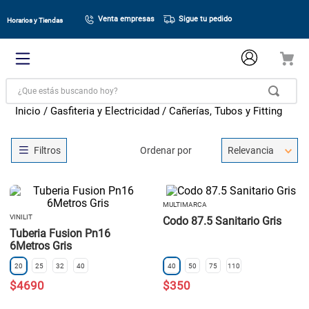
Venta empresas
Sigue tu pedido
Horarios y Tiendas
¿Que estás buscando hoy?
Gasfiteria y Electricidad
Cañerías, Tubos y Fitting
Ordenar por
Relevancia
MULTIMARCA
VINILIT
Codo 87.5 Sanitario Gris
Tuberia Fusion Pn16
6Metros Gris
20
25
32
40
40
50
75
110
$
4690
$
350