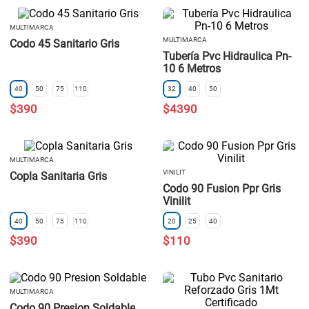
MULTIMARCA
MULTIMARCA
Codo 45 Sanitario Gris
Tubería Pvc Hidraulica Pn-
10 6 Metros
40
50
75
110
32
40
50
$
390
$
4390
MULTIMARCA
VINILIT
Copla Sanitaria Gris
Codo 90 Fusion Ppr Gris
Vinilit
40
50
75
110
20
25
40
$
390
$
110
MULTIMARCA
Codo 90 Presion Soldable