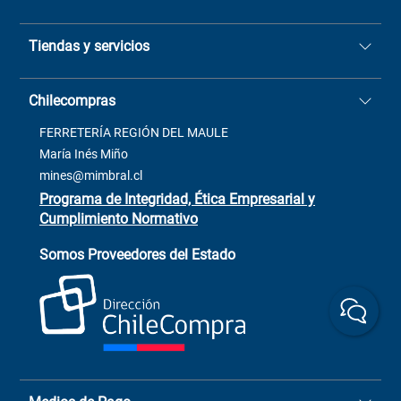
Quiénes somos
Tiendas y servicios
Sucursales
Stock BlackFriday
Casa Matriz: Avenida Chorrillos
Cómo comprar
Chilecompras
2137 San Javier, Fono (73)
Términos y condiciones
2564520
Contacto
FERRETERÍA REGIÓN DEL MAULE
ventas@mimbral.cl
Venta Terreno
María Inés Miño
Trabaja con Nosotros
mines@mimbral.cl
Programa de Integridad, Ética Empresarial y
Cumplimiento Normativo
Asistente de ventas
Servicio al cliente
Somos Proveedores del Estado
+(73) 256
+56 9 6779 0465
4522
ChileCompras
+56 9 9888 9549