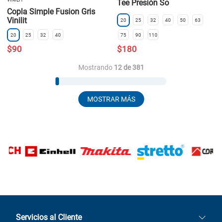
Tee Presión So
Copla Simple Fusion Gris
Vinilit
20
25
32
40
50
63
20
25
32
40
75
90
110
$
90
$
180
Mostrando
12 de 381
MOSTRAR MÁS
Servicios al Cliente