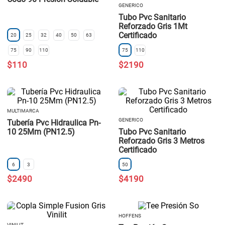
GENERICO
Tubo Pvc Sanitario
Reforzado Gris 1Mt
Certificado
20
25
32
40
50
63
75
90
110
75
110
$
110
$
2190
MULTIMARCA
GENERICO
Tubería Pvc Hidraulica Pn-
10 25Mm (PN12.5)
Tubo Pvc Sanitario
Reforzado Gris 3 Metros
Certificado
6
3
50
$
2490
$
4190
HOFFENS
VINILIT