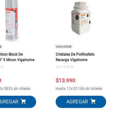
E
VIGAHOME
arbon Block De
Cristales De Polifosfato
5" 5 Micon Vigahome
Recarga Vigahome
☆
☆
☆
☆
☆
☆
☆
0
$
13
.
990
2
x
$
833
sin interés
Hasta
12
x
$
1166
sin interés