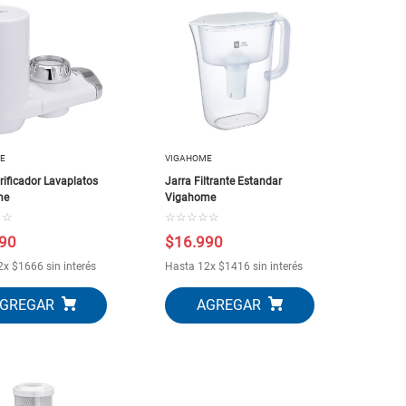
E
VIGAHOME
urificador Lavaplatos
Jarra Filtrante Estandar
me
Vigahome
☆
☆
☆
☆
☆
☆
☆
90
$
16
.
990
2
x
$
1666
sin interés
Hasta
12
x
$
1416
sin interés