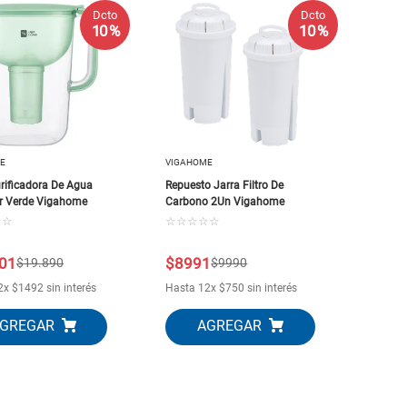
Dcto
Dcto
10 %
10 %
E
VIGAHOME
rificadora De Agua
Repuesto Jarra Filtro De
r Verde Vigahome
Carbono 2Un Vigahome
☆
☆
☆
☆
☆
☆
☆
01
$
8991
$
19
.
890
$
9990
2
x
$
1492
sin interés
Hasta
12
x
$
750
sin interés