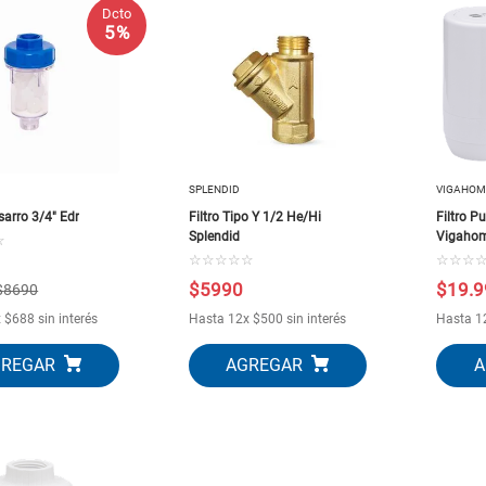
Dcto
5 %
SPLENDID
VIGAHOM
isarro 3/4" Edr
Filtro Tipo Y 1/2 He/Hi
Filtro P
Splendid
Vigaho
☆
☆
☆
☆
☆
☆
☆
☆
☆
$
5990
$
19
.
9
$
8690
x
$
688
sin interés
Hasta
12
x
$
500
sin interés
Hasta
1