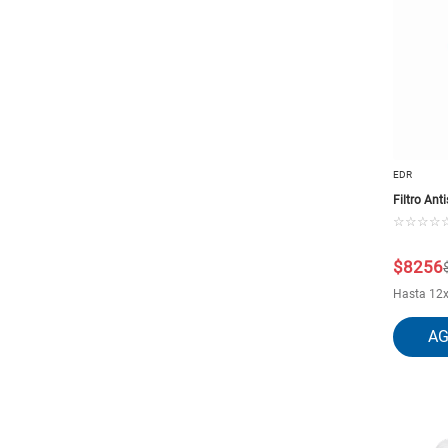
EDR
Filtro Ant
☆
☆
☆
☆
$
8256
Hasta
12