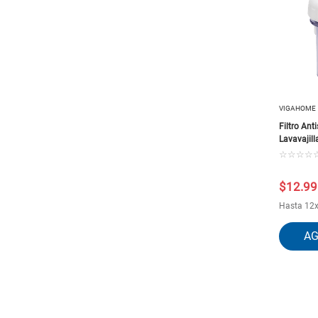
VIGAHOME
Filtro Ant
Lavavajil
☆
☆
☆
☆
$
12
.
99
Hasta
12