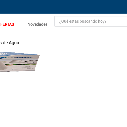
¿Qué estás buscando hoy?
FERTAS
Novedades
TÉRMINOS MÁS BUSCADOS
1
.
estacion carga flowmak
es de Agua
2
.
einhell
3
.
fogon ventus
4
.
zinc
5
.
malla
6
.
perfil
7
.
generador
8
.
puerta
9
.
porcelanato