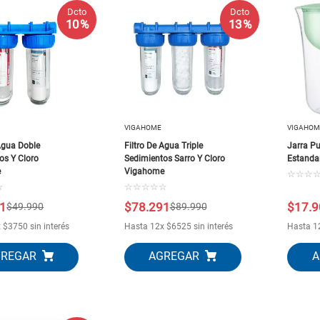
10
.
puertas
Dcto
Dcto
10 %
13 %
VIGAHOME
VIGAHOM
 Agua Doble
Filtro De Agua Triple
Jarra Pu
os Y Cloro
Sedimientos Sarro Y Cloro
Estanda
e
Vigahome
☆
☆
☆
☆
☆
☆
☆
☆
☆
1
$
78
.
291
$
17
.
9
$
49
.
990
$
89
.
990
x
$
3750
sin interés
Hasta
12
x
$
6525
sin interés
Hasta
1