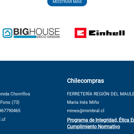
MOSTRAR MÁS
Chilecompras
nida Chorrillos
FERRETERÍA REGIÓN DEL MAUL
 Fono (73)
María Inés Miño
 967790465
mines@mimbral.cl
.cl
Programa de Integridad, Ética E
Cumplimiento Normativo