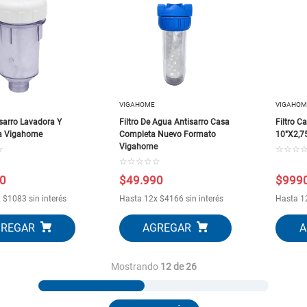
VIGAHOME
VIGAHOM
isarro Lavadora Y
Filtro De Agua Antisarro Casa
Filtro C
la Vigahome
Completa Nuevo Formato
10"X2,7
Vigahome
☆
☆
☆
☆
☆
☆
☆
☆
☆
0
$
49
.
990
$
999
x
$
1083
sin interés
Hasta
12
x
$
4166
sin interés
Hasta
1
Mostrando
12 de 26