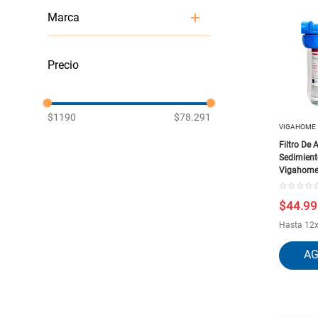
Filtros de Agua
Marca
ACQUAMIX
EDR
FERRAWYY
INTEX
SPLENDID
$1190
$78.291
STEELPRO
VIGAHOME
STRETTO
Filtro De
TAUMM
Sedimient
TECNOPLASTIC
Vigahom
VIGAHOME
☆
☆
☆
☆
$
44
.
99
Hasta
12