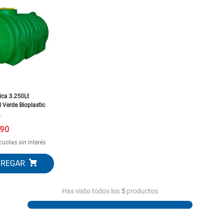
C
ica 3.250Lt
 Verde Bioplastic
☆
90
cuotas sin interés
Has visto todos los
5
productos