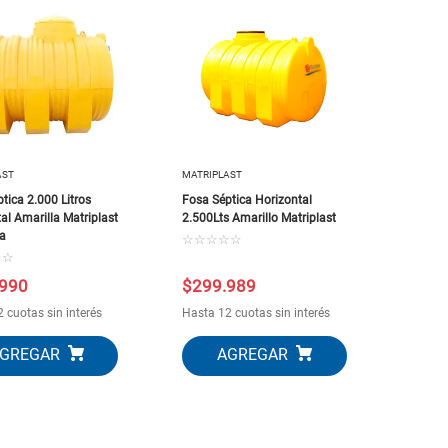
AST
MATRIPLAST
tica 2.000 Litros
Fosa Séptica Horizontal
al Amarilla Matriplast
2.500Lts Amarillo Matriplast
ia
☆
☆
☆
☆
☆
☆
☆
990
$
299
.
989
 cuotas sin interés
Hasta 12 cuotas sin interés