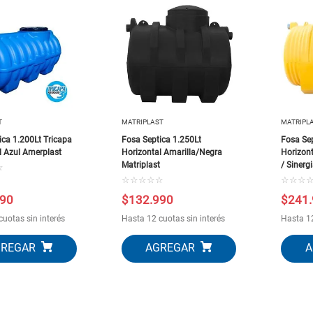
10
.
closet
T
MATRIPLAST
MATRIPL
ica 1.200Lt Tricapa
Fosa Septica 1.250Lt
Fosa Sep
l Azul Amerplast
Horizontal Amarilla/Negra
Horizont
Matriplast
/ Sinerg
☆
☆
☆
☆
☆
☆
☆
☆
☆
90
$
132
.
990
$
241
.
cuotas sin interés
Hasta 12 cuotas sin interés
Hasta 12