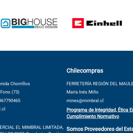
Chilecompras
nida Chorrillos
FERRETERÍA REGIÓN DEL MAUL
 Fono (73)
María Inés Miño
 967790465
mines@mimbral.cl
.cl
Programa de Integridad, Ética E
Cumplimiento Normativo
RCIAL EL MIMBRAL LIMITADA,
Somos Proveedores del Est