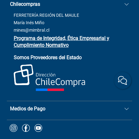
Chilecompras
2137 San Javier, Fono (73)
Términos y condiciones
2564520
Contacto
FERRETERÍA REGIÓN DEL MAULE
ventas@mimbral.cl
Venta Terreno
María Inés Miño
Trabaja con Nosotros
mines@mimbral.cl
Programa de Integridad, Ética Empresarial y
Cumplimiento Normativo
Asistente de ventas
Servicio al cliente
Somos Proveedores del Estado
+(73) 256
+56 9 6779 0465
4522
ChileCompras
+56 9 9888 9549
Medios de Pago