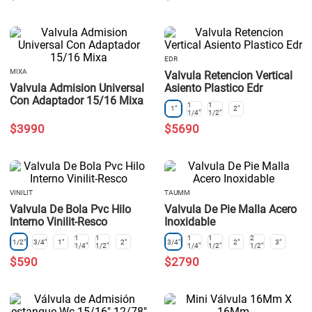
EDR
MIXA
Valvula Retencion Vertical
Valvula Admision Universal
Asiento Plastico Edr
Con Adaptador 15/16 Mixa
1
1
1"
2"
1/4"
1/2"
$
3990
$
5690
VINILIT
TAUMM
Valvula De Bola Pvc Hilo
Valvula De Pie Malla Acero
Interno Vinilit-Resco
Inoxidable
1
1
1
1
2
1/2"
3/4"
1"
2"
3/4"
2"
3"
1/4"
1/2"
1/4"
1/2"
1/2"
$
590
$
2790