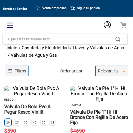
Venta empresas
Sigue tu pedido
Horarios y Tiendas
¿Que estás buscando hoy?
Gasfiteria y Electricidad
Llaves y Valvulas de Agua
Válvulas de Agua y Gas
Ordenar por
Relevancia
RESCO
TAUMM
Valvula De Bola Pvc A
Pegar Resco Vinilit
Válvula De Pie 1" Hi Hi
Bronce Con Rejllla De Acero
Fija
20
25
32
40
50
63
$
590
$
4690