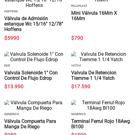
PALAPLAST
HOFFENS
Mini Válvula 16Mm X
Válvula de Admisión
16Mm
estanque Wc 15/16" 12/78"
Hoffens
$
5990
$
790
EDR
YATCH
Valvula Solenoide 1" Con
Valvula De Retencion
Control De Flujo Edrop
Tiemme 1 1/4 Yatch
$
13
.
990
$
17
.
590
GENERICO
GENERICO
Válvula Compuerta Para
Terminal Ferrul Rojo 18Awg
Manga De Riego
Bl100