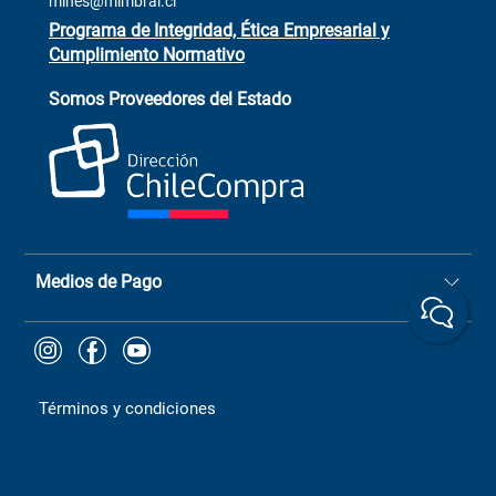
mines@mimbral.cl
Programa de Integridad, Ética Empresarial y
Cumplimiento Normativo
Asistente de ventas
Servicio al cliente
Somos Proveedores del Estado
+(73) 256
+56 9 6779 0465
4522
ChileCompras
+56 9 9888 9549
Medios de Pago
Términos y condiciones