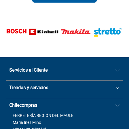
Servicios al Cliente
Quiénes somos
Tiendas y servicios
Sucursales
Stock BlackFriday
Casa Matriz: Avenida Chorrillos
Cómo comprar
Chilecompras
2137 San Javier, Fono (73)
Términos y condiciones
2564520
Contacto
FERRETERÍA REGIÓN DEL MAULE
ventas@mimbral.cl
Venta Terreno
María Inés Miño
Trabaja con Nosotros