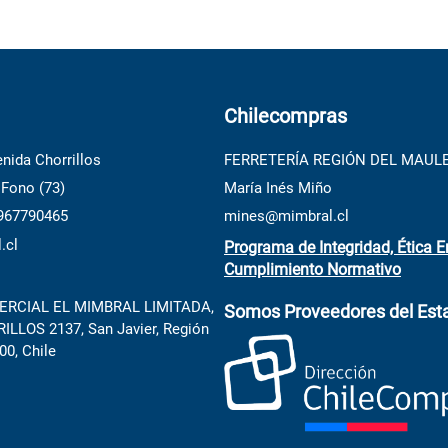
Chilecompras
nida Chorrillos
FERRETERÍA REGIÓN DEL MAUL
 Fono (73)
María Inés Miño
 967790465
mines@mimbral.cl
.cl
Programa de Integridad, Ética E
Cumplimiento Normativo
RCIAL EL MIMBRAL LIMITADA,
Somos Proveedores del Est
LLOS 2137, San Javier, Región
00, Chile