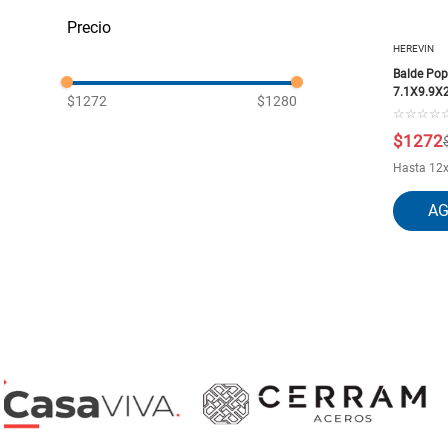
Cubiertos y Vasos plásticos
HEREVIN
Balde Pop
7.1X9.9X
$1272
$1280
☆
☆
☆
☆
$
1272
Hasta
12