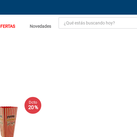
¿Qué estás buscando hoy?
FERTAS
Novedades
TÉRMINOS MÁS BUSCADOS
1
.
estacion carga flowmak
2
.
einhell
3
.
zinc
4
.
malla
5
.
perfil
6
.
puerta
Dcto
20 %
7
.
porcelanato
8
.
puertas
9
.
closet