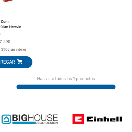
10
.
generador
 Corn
20Cm Herevin
☆
$
1590
x
$
106
sin interés
Has visto todos los
1
productos