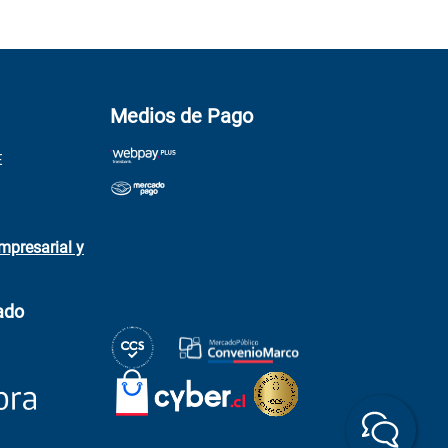
Medios de Pago
E
mpresarial y
ado