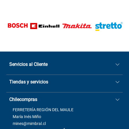
Servicios al Cliente
Quiénes somos
Tiendas y servicios
Sucursales
Stock BlackFriday
Casa Matriz: Avenida Chorrillos
Cómo comprar
Chilecompras
2137 San Javier, Fono (73)
Términos y condiciones
2564520
Contacto
FERRETERÍA REGIÓN DEL MAULE
ventas@mimbral.cl
Venta Terreno
María Inés Miño
Trabaja con Nosotros
mines@mimbral.cl