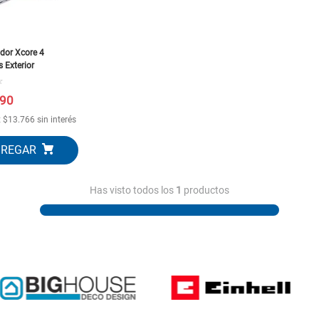
10
.
generador
dor Xcore 4
 Exterior
☆
90
x
$
13
.
766
sin interés
Has visto todos los
1
productos