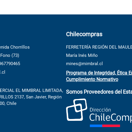
Chilecompras
nida Chorrillos
FERRETERÍA REGIÓN DEL MAUL
 Fono (73)
María Inés Miño
 967790465
mines@mimbral.cl
.cl
Programa de Integridad, Ética E
Cumplimiento Normativo
RCIAL EL MIMBRAL LIMITADA,
Somos Proveedores del Est
LLOS 2137, San Javier, Región
00, Chile