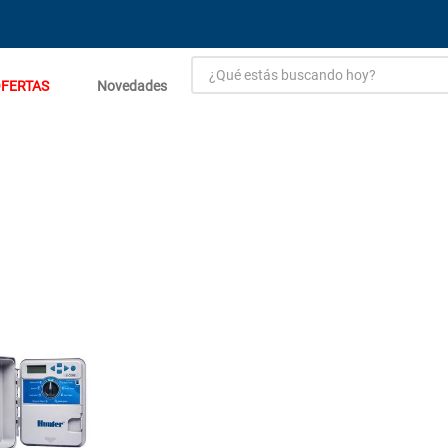
¿Qué estás buscando hoy?
FERTAS
Novedades
TÉRMINOS MÁS BUSCADOS
1
.
estacion carga flowmak
2
.
einhell
3
.
zinc
4
.
malla
5
.
perfil
6
.
puerta
7
.
porcelanato
8
.
puertas
9
.
closet