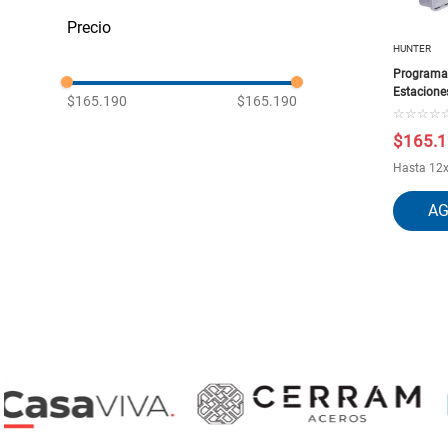
Riego Automatico
HUNTER
Programa
Estaciones
$165.190
$165.190
☆
☆
☆
☆
$
165
.
1
Hasta
12