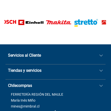
Servicios al Cliente
Quiénes somos
Tiendas y servicios
Sucursales
Stock BlackFriday
Casa Matriz: Avenida Chorrillos
Cómo comprar
Chilecompras
2137 San Javier, Fono (73)
Términos y condiciones
2564520
Contacto
FERRETERÍA REGIÓN DEL MAULE
ventas@mimbral.cl
Venta Terreno
María Inés Miño
Trabaja con Nosotros
mines@mimbral.cl