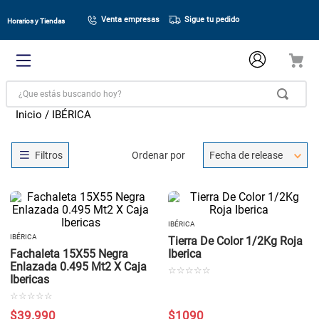
Venta empresas
Sigue tu pedido
Horarios y Tiendas
¿Que estás buscando hoy?
IBÉRICA
Ordenar por
Fecha de release
IBÉRICA
IBÉRICA
Tierra De Color 1/2Kg Roja
Fachaleta 15X55 Negra
Iberica
Enlazada 0.495 Mt2 X Caja
☆
☆
☆
☆
☆
Ibericas
☆
☆
☆
☆
☆
$
39
.
990
$
1090