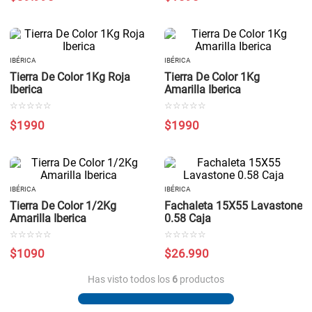
IBÉRICA
IBÉRICA
Tierra De Color 1Kg Roja
Tierra De Color 1Kg
Iberica
Amarilla Iberica
☆
☆
☆
☆
☆
☆
☆
☆
☆
☆
$
1990
$
1990
IBÉRICA
IBÉRICA
Tierra De Color 1/2Kg
Fachaleta 15X55 Lavastone
Amarilla Iberica
0.58 Caja
☆
☆
☆
☆
☆
☆
☆
☆
☆
☆
$
1090
$
26
.
990
Has visto todos los
6
productos