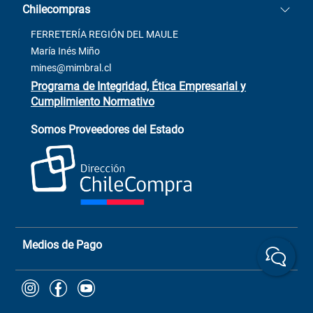
Chilecompras
2137 San Javier, Fono (73)
Términos y condiciones
2564520
Contacto
FERRETERÍA REGIÓN DEL MAULE
ventas@mimbral.cl
Venta Terreno
María Inés Miño
Trabaja con Nosotros
mines@mimbral.cl
Programa de Integridad, Ética Empresarial y
Cumplimiento Normativo
Asistente de ventas
Servicio al cliente
Somos Proveedores del Estado
+(73) 256
+56 9 6779 0465
4522
ChileCompras
+56 9 9888 9549
Medios de Pago