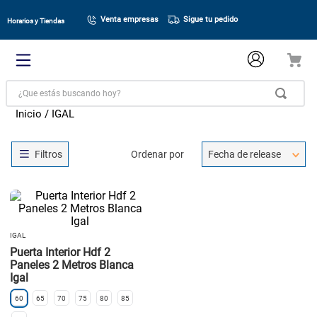
Venta empresas
Sigue tu pedido
Horarios y Tiendas
¿Que estás buscando hoy?
IGAL
Ordenar por
Fecha de release
IGAL
Puerta Interior Hdf 2
Paneles 2 Metros Blanca
Igal
60
65
70
75
80
85