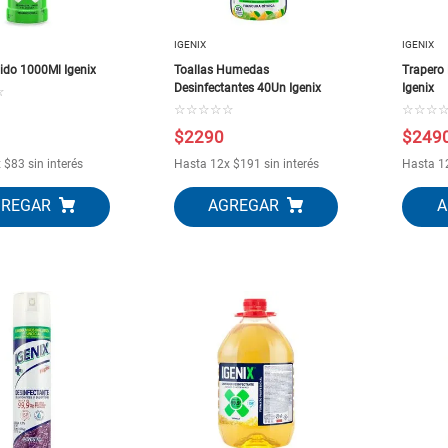
IGENIX
IGENIX
uido 1000Ml Igenix
Toallas Humedas
Trapero
Desinfectantes 40Un Igenix
Igenix
☆
☆
☆
☆
☆
☆
☆
☆
☆
$
2290
$
249
x
$
83
sin interés
Hasta
12
x
$
191
sin interés
Hasta
1