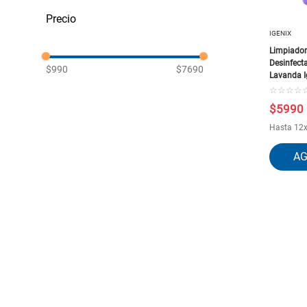
Ambientales y Desinfectantes
Utensilios de Aseo
IGENIX
Detergentes y Cuidado para la
Ropa
Limpiador
Lavalozas y Limpiadores
Desinfecta
$990
$7690
Pastillas WC
Lavanda I
Limpieza de Pisos y Superficies
☆
☆
☆
☆
Limpiadores de Pisos
$
5990
Hasta
12