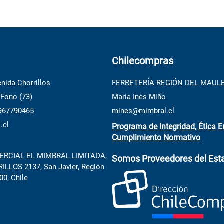
Chilecompras
nida Chorrillos
FERRETERÍA REGIÓN DEL MAUL
 Fono (73)
María Inés Miño
 967790465
mines@mimbral.cl
.cl
Programa de Integridad, Ética E
Cumplimiento Normativo
RCIAL EL MIMBRAL LIMITADA,
Somos Proveedores del Est
LLOS 2137, San Javier, Región
00, Chile