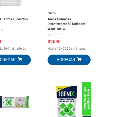
IGENIX
l 5 Litros Eucaliptus
Toalla Humedas
Desinfectante 50 Unidades
Wiper Igenix
☆
☆
☆
☆
☆
☆
☆
0
$
2690
2
x
$
641
sin interés
Hasta
12
x
$
225
sin interés