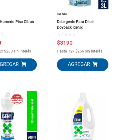
IGENIX
 Humedo Piso Citrus
Detergente Para Diluir
Doypack Igenix
☆
☆
☆
☆
☆
☆
☆
0
$
3190
2
x
$
208
sin interés
Hasta
12
x
$
266
sin interés