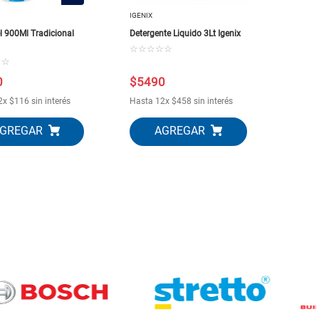
IGENIX
l 900Ml Tradicional
Detergente Liquido 3Lt Igenix
☆
☆
☆
☆
☆
☆
☆
0
$
5490
2
x
$
116
sin interés
Hasta
12
x
$
458
sin interés