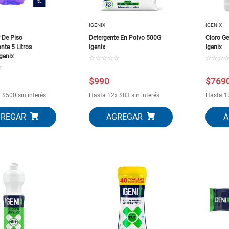
10
.
puertas
IGENIX
IGENIX
 De Piso
Detergente En Polvo 500G
Cloro Ge
nte 5 Litros
Igenix
Igenix
genix
☆
☆
☆
☆
☆
☆
☆
☆
☆
$
990
$
769
x
$
500
sin interés
Hasta
12
x
$
83
sin interés
Hasta
1