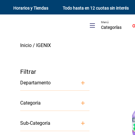
Horarios y Tiendas
Todo hasta en 12 cuotas sin interés
Menú
O
Categorías
IGENIX
Departamento
Organización y Limpieza
Categoría
Baño
Limpieza
Sub-Categoría
Limpiadores Y Aromatizantes