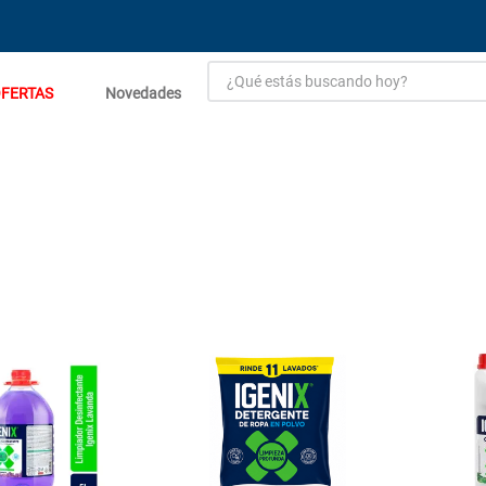
¿Qué estás buscando hoy?
FERTAS
Novedades
TÉRMINOS MÁS BUSCADOS
1
.
estacion carga flowmak
2
.
einhell
3
.
fogon ventus
4
.
zinc
5
.
malla
6
.
perfil
7
.
generador
8
.
puerta
9
.
porcelanato