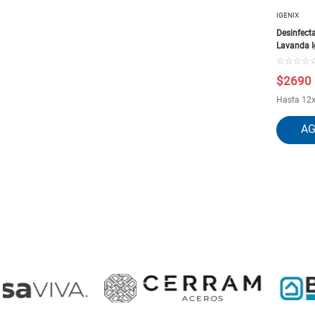
IGENIX
Desinfect
Lavanda I
☆
☆
☆
☆
$
2690
Hasta
12