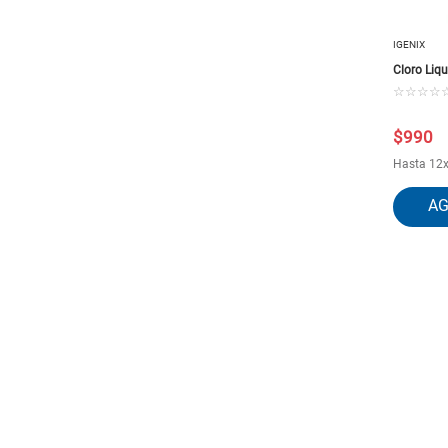
IGENIX
Cloro Liq
☆
☆
☆
☆
$
990
Hasta
12