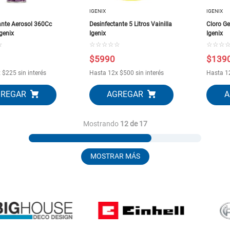
IGENIX
IGENIX
ante Aerosol 360Cc
Desinfectante 5 Litros Vainilla
Cloro Ge
genix
Igenix
Igenix
☆
☆
☆
☆
☆
☆
☆
☆
☆
$
5990
$
139
x
$
225
sin interés
Hasta
12
x
$
500
sin interés
Hasta
1
Mostrando
12 de 17
MOSTRAR MÁS