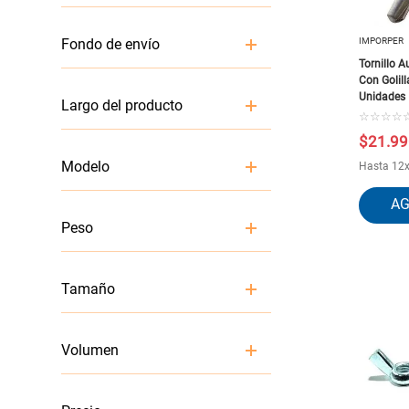
Despacho
IMPORPER
Fondo de envío
Tornillo 
Con Golil
35 cm
Unidades 
Largo del producto
12 cm
☆
☆
☆
☆
$
21
.
99
3.81
Modelo
Hasta
12
9
IMPORTPER
Peso
.52
Tamaño
.424 kg
S
Volumen
small