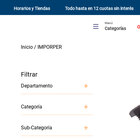
Horarios y Tiendas
Todo hasta en 12 cuotas sin interés
Menú
O
Categorías
IMPORPER
Departamento
Ferreteria y Seguridad
Categoría
Gasfiteria y Electricidad
Baño
Tornillos, Clavos y Fijaciones
Sub-Categoría
Llaves y Valvulas de Agua
Protección Personal