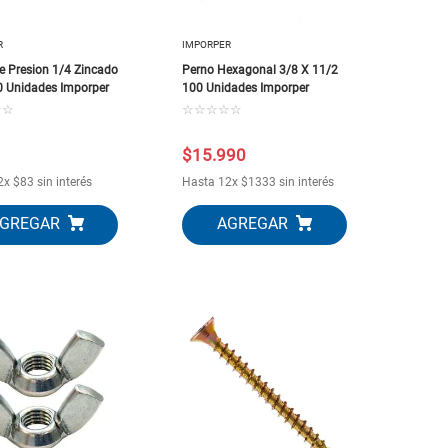
R
IMPORPER
De Presion 1/4 Zincado
Perno Hexagonal 3/8 X 11/2
0 Unidades Imporper
100 Unidades Imporper
☆
☆
☆
☆
☆
☆
☆
$
15
.
990
2
x
$
83
sin interés
Hasta
12
x
$
1333
sin interés