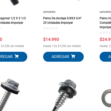
10
.
porcelanato
IMPORPER
IMPORPE
agonal 1/2 X 3 1/2
Perno De Anclaje 3/8X3 3/4"
Perno H
nidades Imporper
25 Unidades Imporper
Complet
Imporpe
☆
☆
☆
☆
☆
☆
☆
☆
☆
0
$
14
.
990
$
24
.
9
x
$
1250
sin interés
Hasta
12
x
$
1250
sin interés
Hasta
1