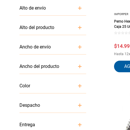
Toallas, Cortinas y Pisos de Baño
Fijaciones para Madera
Alto de envío
Fijación para Metal
IMPORPER
Fijaciones para Tabiquería y
Yesos Cartón
Perno Hex
7 cm
Fijaciones para Concreto
Caja 25 U
Alto del producto
22 cm
Otras Fijaciones
☆
☆
☆
☆
Fijaciones para Techos
Abrazaderas
7
$
14
.
99
Ancho de envío
Cadenas, Cuerdas y Accesorios
4
Piolas
Hasta
12
Otros Clavos
30 cm
Toallas
Ancho del producto
10 cm
10
Color
8
ACERO ZINCADO
Despacho
1
Entrega