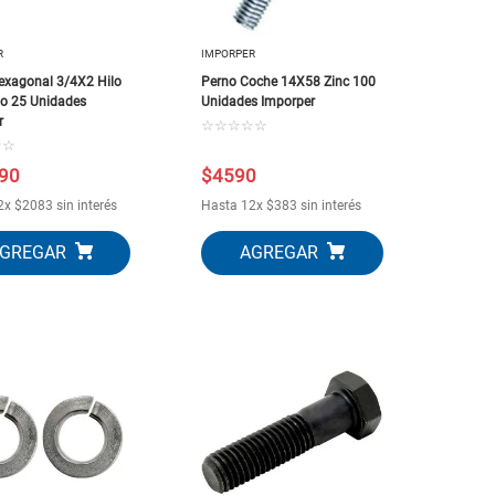
R
IMPORPER
exagonal 3/4X2 Hilo
Perno Coche 14X58 Zinc 100
o 25 Unidades
Unidades Imporper
r
☆
☆
☆
☆
☆
☆
☆
90
$
4590
2
x
$
2083
sin interés
Hasta
12
x
$
383
sin interés