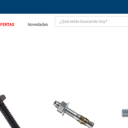
¿Qué estás buscando hoy?
FERTAS
Novedades
TÉRMINOS MÁS BUSCADOS
1
.
estacion carga flowmak
2
.
einhell
3
.
zinc
4
.
malla
5
.
perfil
6
.
puerta
7
.
puertas
8
.
generador
9
.
closet