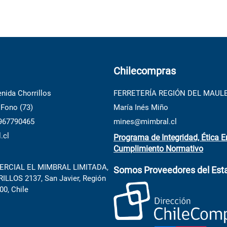
Chilecompras
nida Chorrillos
FERRETERÍA REGIÓN DEL MAUL
 Fono (73)
María Inés Miño
 967790465
mines@mimbral.cl
.cl
Programa de Integridad, Ética E
Cumplimiento Normativo
RCIAL EL MIMBRAL LIMITADA,
Somos Proveedores del Est
LLOS 2137, San Javier, Región
00, Chile