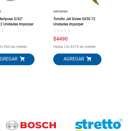
R
IMPORPER
Mariposa 5/32"
Tornillo Jet Screw 5X50 72
 2 Unidades Imporper
Unidades Imporper
☆
☆
☆
☆
☆
☆
☆
$
4490
2
x
$
50
sin interés
Hasta
12
x
$
375
sin interés