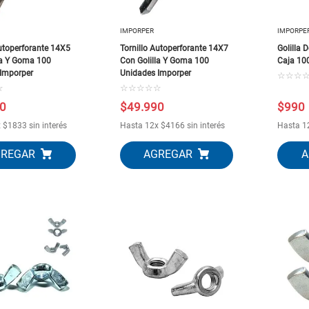
IMPORPER
IMPORPE
Autoperforante 14X5
Tornillo Autoperforante 14X7
Golilla 
la Y Goma 100
Con Golilla Y Goma 100
Caja 10
Imporper
Unidades Imporper
☆
☆
☆
☆
☆
☆
☆
☆
☆
0
$
49
.
990
$
990
x
$
1833
sin interés
Hasta
12
x
$
4166
sin interés
Hasta
1