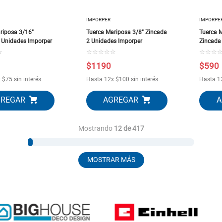
IMPORPER
IMPORPE
riposa 3/16"
Tuerca Mariposa 3/8" Zincada
Tuerca 
 Unidades Imporper
2 Unidades Imporper
Zincada
☆
☆
☆
☆
☆
☆
☆
☆
☆
$
1190
$
590
x
$
75
sin interés
Hasta
12
x
$
100
sin interés
Hasta
1
Mostrando
12 de 417
MOSTRAR MÁS