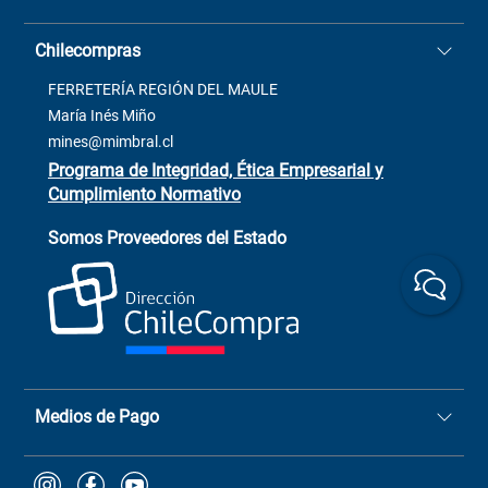
Stock BlackFriday
Casa Matriz: Avenida Chorrillos
Cómo comprar
Chilecompras
2137 San Javier, Fono (73)
Términos y condiciones
2564520
Contacto
FERRETERÍA REGIÓN DEL MAULE
ventas@mimbral.cl
Venta Terreno
María Inés Miño
Trabaja con Nosotros
mines@mimbral.cl
Programa de Integridad, Ética Empresarial y
Cumplimiento Normativo
Asistente de ventas
Servicio al cliente
Somos Proveedores del Estado
+(73) 256
+56 9 6779 0465
4522
ChileCompras
+56 9 9888 9549
Medios de Pago