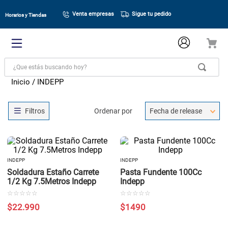
Venta empresas
Sigue tu pedido
Horarios y Tiendas
¿Que estás buscando hoy?
INDEPP
Ordenar por
Fecha de release
INDEPP
INDEPP
Soldadura Estaño Carrete
Pasta Fundente 100Cc
1/2 Kg 7.5Metros Indepp
Indepp
☆
☆
☆
☆
☆
☆
☆
☆
☆
☆
$
22
.
990
$
1490