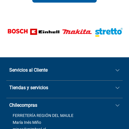
Servicios al Cliente
Quiénes somos
Tiendas y servicios
Sucursales
Stock BlackFriday
Casa Matriz: Avenida Chorrillos
Cómo comprar
Chilecompras
2137 San Javier, Fono (73)
Términos y condiciones
2564520
Contacto
FERRETERÍA REGIÓN DEL MAULE
ventas@mimbral.cl
Venta Terreno
María Inés Miño
Trabaja con Nosotros