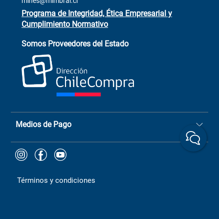
mines@mimbral.cl
Programa de Integridad, Ética Empresarial y
Cumplimiento Normativo
Asistente de ventas
Servicio al cliente
Somos Proveedores del Estado
+(73) 256
+56 9 6779 0465
4522
ChileCompras
+56 9 9888 9549
Medios de Pago
Términos y condiciones