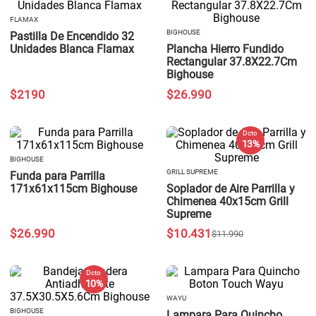
FLAMAX
BIGHOUSE
Pastilla De Encendido 32
Unidades Blanca Flamax
Plancha Hierro Fundido
Rectangular 37.8X22.7Cm
Bighouse
$
2190
$
26
.
990
Dcto
13 %
BIGHOUSE
GRILL SUPREME
Funda para Parrilla
171x61x115cm Bighouse
Soplador de Aire Parrilla y
Chimenea 40x15cm Grill
Supreme
$
26
.
990
$
10
.
431
$
11
.
990
Dcto
10 %
WAYU
BIGHOUSE
Lampara Para Quincho