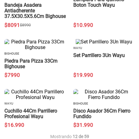
Bandeja Asadera
Boton Touch Wayu
Antiadherente
37.5X30.5X5.6Cm Bighouse
$
8091
$
10
.
990
$
8990
WAYU
BIGHOUSE
Set Parrillero 3Un Wayu
Piedra Para Pizza 33Cm
Bighouse
$
7990
$
19
.
990
WAYU
BIGHOUSE
Cuchillo 44Cm Parrillero
Disco Asador 36Cm Fierro
Profesional Wayu
Fundido
$
16
.
990
$
31
.
990
Mostrando
12 de 59