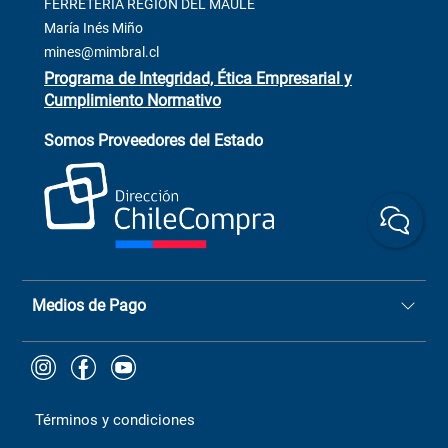
Contacto
FERRETERÍA REGIÓN DEL MAULE
ventas@mimbral.cl
Venta Terreno
María Inés Miño
Trabaja con Nosotros
mines@mimbral.cl
Programa de Integridad, Ética Empresarial y
Cumplimiento Normativo
Asistente de ventas
Servicio al cliente
Somos Proveedores del Estado
+(73) 256
+56 9 6779 0465
4522
ChileCompras
+56 9 9888 9549
Medios de Pago
Términos y condiciones