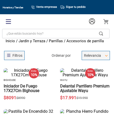
Venta empresas
Sigue tu pedido
Horarios y Tiendas
¿Que estás buscando hoy?
Jardín y Terraza
Parrillas
Accesorios de parrilla
Ordenar por
Relevancia
Dcto
Dcto
10 %
10 %
BIGHOUSE
WAYU
Iniciador De Fuego
Delantal Parrillero Premium
17X27Cm Bighouse
Ajustable Wayu
$
8091
$
17
.
991
$
8990
$
19
.
990