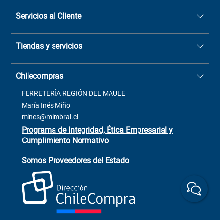
Servicios al Cliente
Quiénes somos
Tiendas y servicios
Sucursales
Stock BlackFriday
Casa Matriz: Avenida Chorrillos
Cómo comprar
Chilecompras
2137 San Javier, Fono (73)
Términos y condiciones
2564520
Contacto
FERRETERÍA REGIÓN DEL MAULE
ventas@mimbral.cl
Venta Terreno
María Inés Miño
Trabaja con Nosotros
mines@mimbral.cl
Programa de Integridad, Ética Empresarial y
Cumplimiento Normativo
Asistente de ventas
Servicio al cliente
Somos Proveedores del Estado
+(73) 256
+56 9 6779 0465
4522
ChileCompras
+56 9 9888 9549