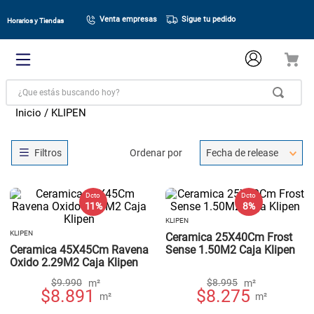
Venta empresas
Sigue tu pedido
Horarios y Tiendas
¿Que estás buscando hoy?
KLIPEN
Ordenar por
Fecha de release
Dcto
Dcto
11 %
8 %
KLIPEN
KLIPEN
Ceramica 25X40Cm Frost
Ceramica 45X45Cm Ravena
Sense 1.50M2 Caja Klipen
Oxido 2.29M2 Caja Klipen
$
9.990
$
8.995
m²
m²
$
8.891
$
8.275
m²
m²